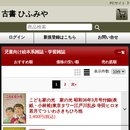
PCサイト
古書 ひふみや
ログイン
新規登録はこちら
お問い合せ
児童向け絵本系雑誌・学習雑誌
一覧
おすすめ順
価格の安い順
売れ筋順
表示件数
:
1
2
次
»
こども家の光 家の光 昭和36年3月号付録(表
紙・小林裕)東京タワー江戸川乱歩 寺田ヒロオ
若月てつ いわさきちひろ他
1,400円
(税込)