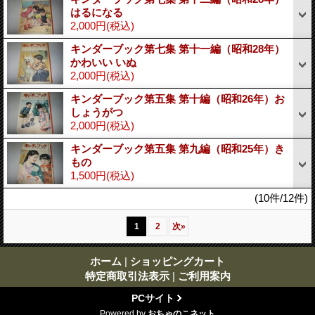
はるになる
2,000円
(税込)
キンダーブック第七集 第十一編（昭和28年）
かわいい いぬ
2,000円
(税込)
キンダーブック第五集 第十編（昭和26年）お
しょうがつ
2,000円
(税込)
キンダーブック第五集 第九編（昭和25年）き
もの
1,500円
(税込)
(10件/12件)
1
2
次
»
ホーム
|
ショッピングカート
特定商取引法表示
|
ご利用案内
PCサイト
Powered by
おちゃのこネット