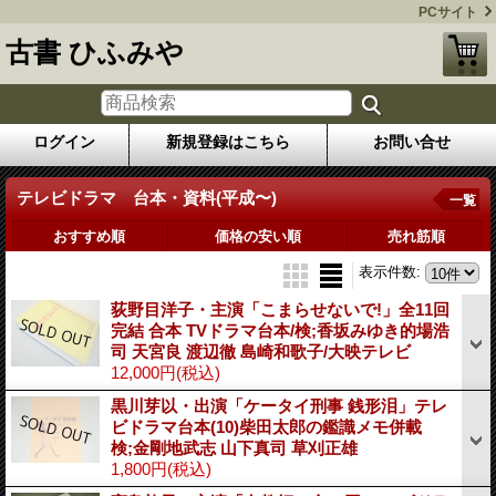
PCサイト
古書 ひふみや
ログイン
新規登録はこちら
お問い合せ
テレビドラマ 台本・資料(平成〜)
一覧
おすすめ順
価格の安い順
売れ筋順
表示件数
:
荻野目洋子・主演「こまらせないで!」全11回
完結 合本 TVドラマ台本/検;香坂みゆき的場浩
司 天宮良 渡辺徹 島崎和歌子/大映テレビ
12,000円
(税込)
黒川芽以・出演「ケータイ刑事 銭形泪」テレ
ビドラマ台本(10)柴田太郎の鑑識メモ併載
検;金剛地武志 山下真司 草刈正雄
1,800円
(税込)