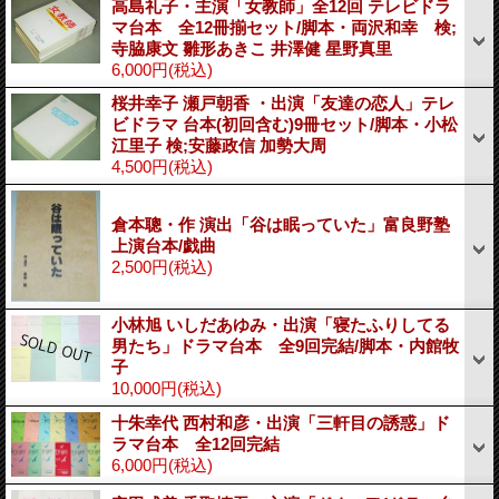
高島礼子・主演「女教師」全12回 テレビドラ
マ台本 全12冊揃セット/脚本・両沢和幸 検;
寺脇康文 雛形あきこ 井澤健 星野真里
6,000円
(税込)
桜井幸子 瀬戸朝香 ・出演「友達の恋人」テレ
ビドラマ 台本(初回含む)9冊セット/脚本・小松
江里子 検;安藤政信 加勢大周
4,500円
(税込)
倉本聰・作 演出「谷は眠っていた」富良野塾
上演台本/戯曲
2,500円
(税込)
小林旭 いしだあゆみ・出演「寝たふりしてる
男たち」ドラマ台本 全9回完結/脚本・内館牧
子
10,000円
(税込)
十朱幸代 西村和彦・出演「三軒目の誘惑」ド
ラマ台本 全12回完結
6,000円
(税込)