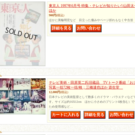
東京人 1997年6月号 特集・テレビが知りたい!/山田
ほか
900円
(税込)
ほかに美輪明宏など 目立った傷みやページ折れもなく中古並
｜
テレビ美術・田原英二氏旧蔵品 TVトーク番組「お
写真一括72枚一括/検；三橋達也ほか 資生堂
12,000円
(税込)
日本テレビの美術監督として数多くのドラマ・バラエティなど
す。サイズは約16X12cm ほかに小さめのプリント6枚含む）
ため使用感など…
｜
｜