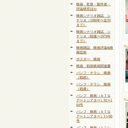
映画 監督・製作者・
評論研究ほか
映画シナリオ雑誌 シ
ナリオ（1980年〜近刊
まで）
映画シナリオ雑誌 シ
ナリオ（戦後〜1979年
まで）
映画雑誌 映画評論&映
画芸術
ポスター 映画
映画 戦前映画関連書
パンフ・チラシ 映画
（戦前）
パンフ・チラシ 映画
（戦後）
パンフ 映画（ＡＴＧ
アートシアター）91〜1
64号
パンフ 映画（ＡＴＧ
アートシアター）1〜90
号
パンフ 映画（ミニシ