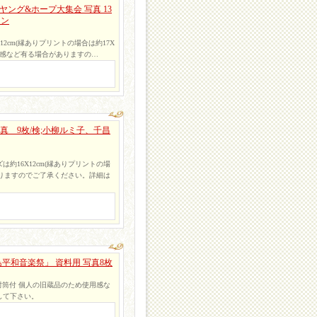
ヤング&ホープ大集会 写真 13
ャン
12cm(縁ありプリントの場合は約17X
使用感など有る場合がありますの…
真 9枚/検;小柳ルミ子、千昌
16X12cm(縁ありプリントの場
ありますのでご了承ください。詳細は
平和音楽祭」 資料用 写真8枚
枚 封筒付 個人の旧蔵品のため使用感な
して下さい。