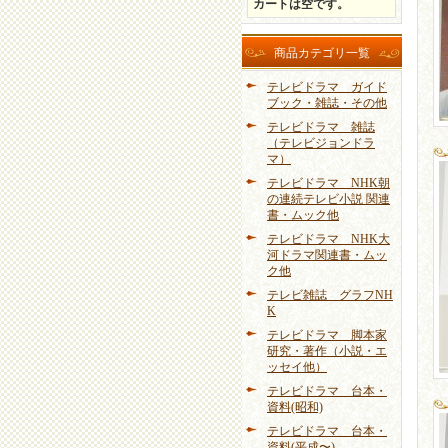
カートは空です。
商品カテゴリ一覧
テレビドラマ ガイド
ブック・雑誌・その他
テレビドラマ 雑誌
（テレビジョンドラ
マ）
テレビドラマ NHK朝
の連続テレビ小説 関連
書・ムック他
テレビドラマ NHK大
河ドラマ関連書・ムッ
ク他
テレビ雑誌 グラフNH
K
テレビドラマ 脚本家
研究・著作（小説・エ
ッセイ他）
テレビドラマ 台本・
資料(昭和)
テレビドラマ 台本・
資料(平成〜)