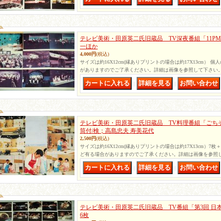
テレビ美術・田原英二氏旧蔵品 TV深夜番組「11PM
一ほか
4,000円
(税込)
サイズは約16X12cm(縁ありプリントの場合は約17X13cm）
がありますのでご了承ください。詳細は画像を参照して下さい
｜
｜
テレビ美術・田原英二氏旧蔵品 TV料理番組「ごちそ
筒付/検；高島忠夫 寿美花代
2,500円
(税込)
サイズは約16X12cm(縁ありプリントの場合は約17X13cm）
ど有る場合がありますのでご了承ください。詳細は画像を参照
｜
｜
テレビ美術・田原英二氏旧蔵品 TV番組「第3回 日本
6枚