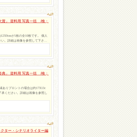
賞」 資料用 写真一括 /検；
約12X9cmが1枚の全10枚です。 個人
さい。詳細は画像を参照して下さ…
典」 資料用 写真一括 /検；
(縁ありプロントの場合は約17X13c
了承ください。詳細は画像を参照し
レクター・シナリオライター編