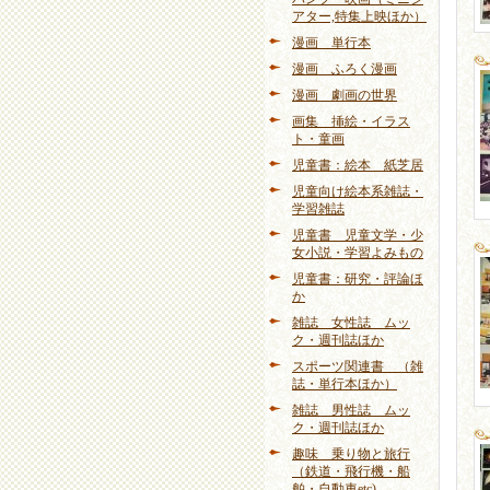
アター,特集上映ほか）
漫画 単行本
漫画 ふろく漫画
漫画 劇画の世界
画集 挿絵・イラス
ト・童画
児童書：絵本 紙芝居
児童向け絵本系雑誌・
学習雑誌
児童書 児童文学・少
女小説・学習よみもの
児童書：研究・評論ほ
か
雑誌 女性誌 ムッ
ク・週刊誌ほか
スポーツ関連書 （雑
誌・単行本ほか）
雑誌 男性誌 ムッ
ク・週刊誌ほか
趣味 乗り物と旅行
（鉄道・飛行機・船
舶・自動車etc)