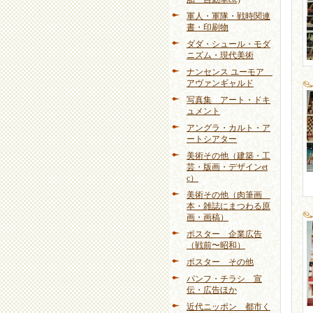
軍人・軍隊・戦時関連
書・印刷物
ダダ・シュール・モダ
ニズム・現代美術
ナンセンス ユーモア
アヴァンギャルド
写真集 アート・ドキ
ュメント
アングラ・カルト・ア
ートシアター
美術その他（建築・工
芸・版画・デザインet
c）
美術その他（肉筆画
本・雑誌にまつわる原
画・画稿）
ポスター 企業広告
（戦前〜昭和）
ポスター その他
パンフ・チラシ 宣
伝・広告ほか
近代ニッポン 都市く