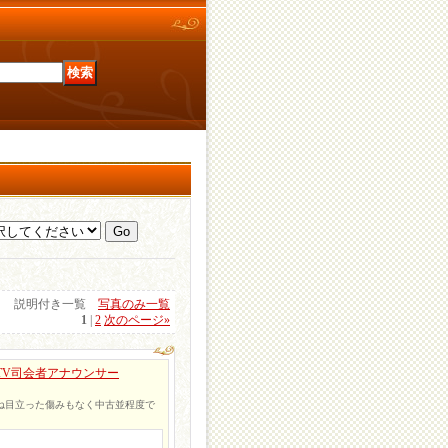
説明付き一覧
写真のみ一覧
1
|
2
次のページ
»
;TV司会者アナウンサー
むね目立った傷みもなく中古並程度で