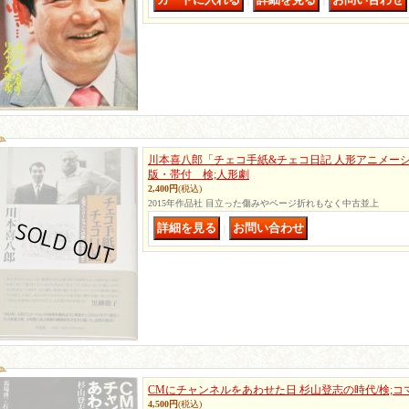
｜
｜
川本喜八郎「チェコ手紙&チェコ日記 人形アニメー
版・帯付 検;人形劇
2,400円
(税込)
2015年作品社 目立った傷みやページ折れもなく中古並上
｜
CMにチャンネルをあわせた日 杉山登志の時代/検;コ
4,500円
(税込)