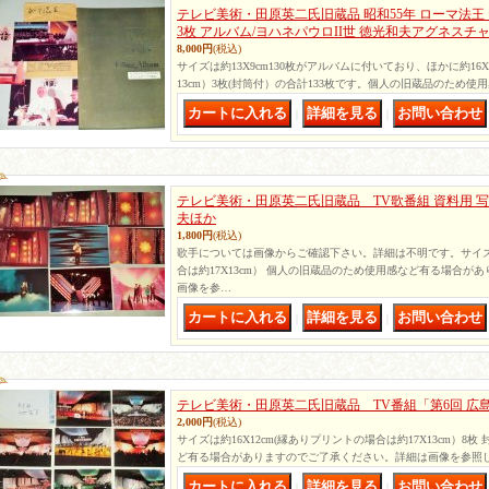
テレビ美術・田原英二氏旧蔵品 昭和55年 ローマ法王 
3枚 アルバム/ヨハネパウロII世 徳光和夫アグネスチ
8,000円
(税込)
サイズは約13X9cm130枚がアルバムに付いており、ほかに約16X
13cm）3枚(封筒付）の合計133枚です。個人の旧蔵品のため
｜
｜
テレビ美術・田原英二氏旧蔵品 TV歌番組 資料用 写
夫ほか
1,800円
(税込)
歌手については画像からご確認下さい。詳細は不明です。サイズは約
合は約17X13cm） 個人の旧蔵品のため使用感など有る場合が
画像を参…
｜
｜
テレビ美術・田原英二氏旧蔵品 TV番組「第6回 広島
2,000円
(税込)
サイズは約16X12cm(縁ありプリントの場合は約17X13cm）8
ど有る場合がありますのでご了承ください。詳細は画像を参照
｜
｜