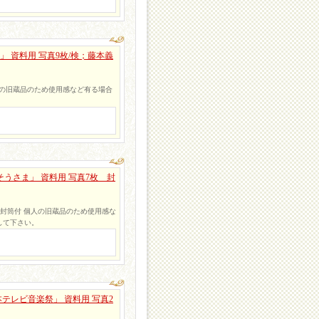
」 資料用 写真9枚/検；藤本義
 個人の旧蔵品のため使用感など有る場合
。
うさま」 資料用 写真7枚 封
7枚＋封筒付 個人の旧蔵品のため使用感な
して下さい。
テレビ音楽祭」 資料用 写真2