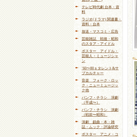
テレビ時代劇 台本・資
料
ラジオ(ドラマ) 関連書・
資料・台本
放送・マスコミ・広告
芸能雑誌 戦後・昭和
のスタア・アイドル
ポスター アイドル・
芸能人・ミュージシャ
ン
‘60〜80ｓタレント&サ
ブカルチャー
音楽 フォーク・ロッ
ク・ニューミュージッ
ク他
パンフ・チラシ 演劇
（平成〜）
パンフ・チラシ 演劇
（戦前〜昭和）
演劇 戯曲・本・雑
誌・ムック・評論研究
ポスター アニメ・コ