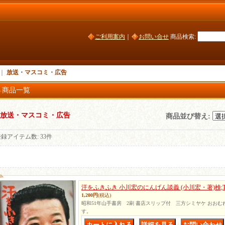
ご利用案内
｜
お問い合せ
商品検索
:
｜
放送・マスコミ・広告
商品一覧
放送・マスコミ・広告
商品並び替え
:
登録アイテム数
:
33件
汗をふきふき 小川宏のにんげん談義 (小川宏・著)検
1,200円
(税込)
昭和51年山手書房 2刷 書店スリップ付 三方シミヤケ おお
す。