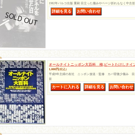
1982年パルコ出版 重刷 目立った傷みやページ折れもなく中古並
｜
オールナイトニッポン大百科 検;ビートたけしナイ
1,000円
(税込)
平成9年主婦の友社 ニッポン放送・監修 カバ背微少傷み 
並
｜
｜