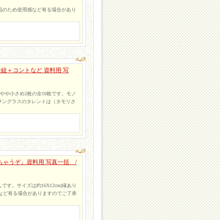
の旧蔵品のため使用感など有る場合があり
組＋コントなど 資料用 写
枚とやや小さめ2枚の全10枚です。モノ
サングラスのタレントは（タモリさ
ゃうぞ」資料用 写真一括 /
。サイズは約16X12cm(縁あり
用感など有る場合がありますのでご了承