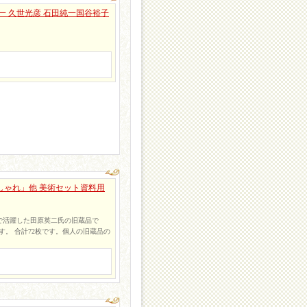
太一 久世光彦 石田純一国谷裕子
しゃれ」他 美術セット資料用
で活躍した田原英二氏の旧蔵品で
です。 合計72枚です。個人の旧蔵品の