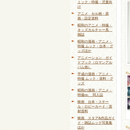
ミック・特撮・児童向
け
アニメ セル画・原
画・設定資料
昭和のアニメ・特撮・
キッズカルチャー系
雑誌
昭和の漫画・アニメ・
特撮 ムック・台本・グ
ッズほか
アニメーション ガイ
ドブック（ロマンアル
バム他）
平成の漫画・アニメ・
特撮 ムック・資料・グ
ッズ
昭和の漫画・アニメ・
特撮etc. 同人誌
映画 台本・スチー
ル・ロビーカード・宣
材資料
映画 スタア&作品ガイ
ド・雑誌ムック写真集
ほか