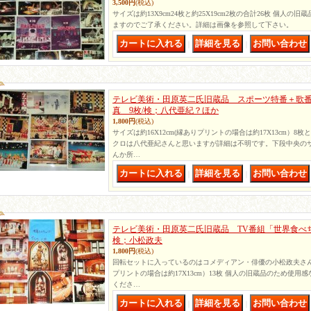
3,500円
(税込)
サイズは約13X9cm24枚と約25X19cm2枚の合計26枚 個人
ますのでご了承ください。詳細は画像を参照して下さい。
｜
｜
テレビ美術・田原英二氏旧蔵品 スポーツ特番＋歌番
真 9枚/検；八代亜紀？ほか
1,800円
(税込)
サイズは約16X12cm(縁ありプリントの場合は約17X13cm）8
クロは八代亜紀さんと思いますが詳細は不明です。下段中央の
んか所…
｜
｜
テレビ美術・田原英二氏旧蔵品 TV番組「世界食べち
検；小松政夫
1,800円
(税込)
回転セットに入っているのはコメディアン・俳優の小松政夫さんです
プリントの場合は約17X13cm）13枚 個人の旧蔵品のため使
くださ…
｜
｜