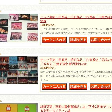
テレビ美術・田原英二氏旧蔵品 TV番組「日本民謡大
演歌
1,800円
(税込)
サイズは約16X12cm(縁ありプリントの場合は約17X13cm）9枚 
の旧蔵品のため使用感など有る場合がありますのでご了承くだ
｜
｜
テレビ美術・田原英二氏旧蔵品 TV歌番組「民謡の祭
三波春夫 三橋美智也 新沼謙治ほか
2,500円
(税込)
ほかに女性歌手など写真有 全15枚+封筒付 サイズは約16X12cm
m） 個人の旧蔵品のため使用感など有る場合がありますのでご
て下…
｜
｜
細野英延「画面の裏側奮戦記」上・下 全2巻揃/ディ
＆照明・カメラマン編