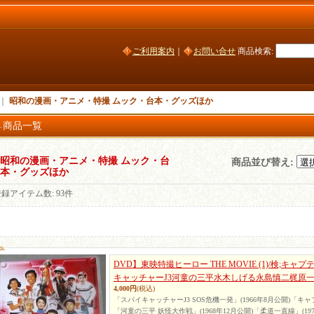
ご利用案内
｜
お問い合せ
商品検索
:
｜
昭和の漫画・アニメ・特撮 ムック・台本・グッズほか
商品一覧
昭和の漫画・アニメ・特撮 ムック・台
商品並び替え
:
本・グッズほか
登録アイテム数
:
93件
DVD】東映特撮ヒーロー THE MOVIE (1)/検;
キャッチャーJ3河童の三平水木しげる永島慎二梶原
4,000円
(税込)
「スパイキャッチャーJ3 SOS危機一発」(1966年8月公開)「キャ
「河童の三平 妖怪大作戦」(1968年12月公開)「柔道一直線」(19