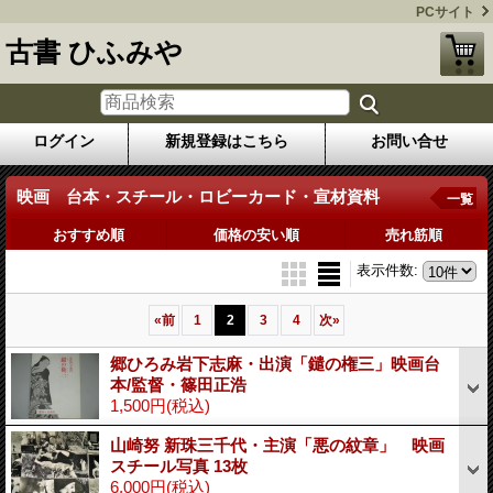
PCサイト
古書 ひふみや
ログイン
新規登録はこちら
お問い合せ
映画 台本・スチール・ロビーカード・宣材資料
一覧
おすすめ順
価格の安い順
売れ筋順
表示件数
:
«
前
1
2
3
4
次
»
郷ひろみ岩下志麻・出演「鑓の権三」映画台
本/監督・篠田正浩
1,500円
(税込)
山崎努 新珠三千代・主演「悪の紋章」 映画
スチール写真 13枚
6,000円
(税込)