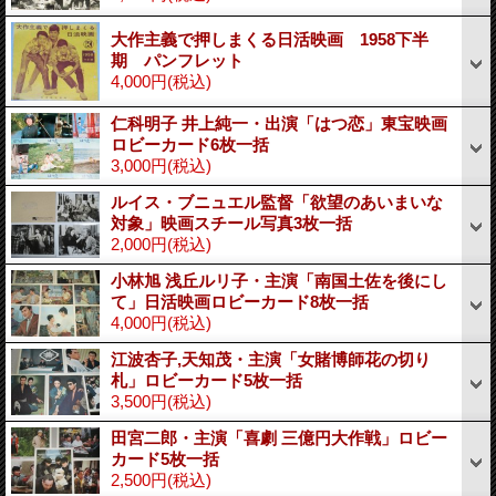
大作主義で押しまくる日活映画 1958下半
期 パンフレット
4,000円
(税込)
仁科明子 井上純一・出演「はつ恋」東宝映画
ロビーカード6枚一括
3,000円
(税込)
ルイス・ブニュエル監督「欲望のあいまいな
対象」映画スチール写真3枚一括
2,000円
(税込)
小林旭 浅丘ルリ子・主演「南国土佐を後にし
て」日活映画ロビーカード8枚一括
4,000円
(税込)
江波杏子,天知茂・主演「女賭博師花の切り
札」ロビーカード5枚一括
3,500円
(税込)
田宮二郎・主演「喜劇 三億円大作戦」ロビー
カード5枚一括
2,500円
(税込)