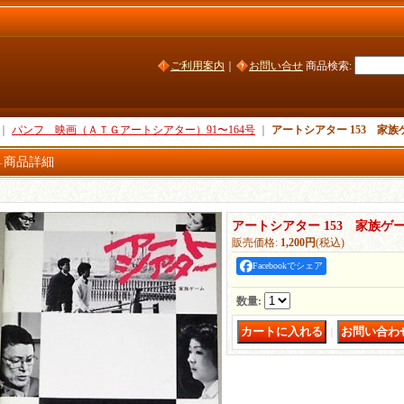
ご利用案内
｜
お問い合せ
商品検索
:
｜
パンフ 映画（ＡＴＧアートシアター）91〜164号
｜
アートシアター 153 家
商品詳細
アートシアター 153 家族ゲ
販売価格
:
1,200円
(税込)
Facebookでシェア
数量
:
｜