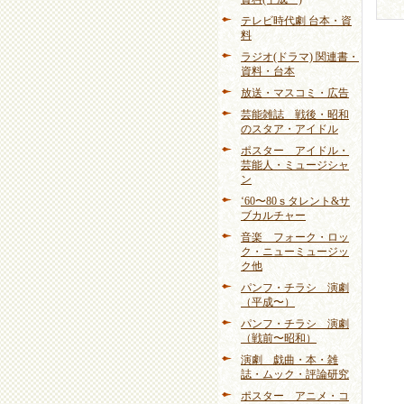
テレビ時代劇 台本・資
料
ラジオ(ドラマ) 関連書・
資料・台本
放送・マスコミ・広告
芸能雑誌 戦後・昭和
のスタア・アイドル
ポスター アイドル・
芸能人・ミュージシャ
ン
‘60〜80ｓタレント&サ
ブカルチャー
音楽 フォーク・ロッ
ク・ニューミュージッ
ク他
パンフ・チラシ 演劇
（平成〜）
パンフ・チラシ 演劇
（戦前〜昭和）
演劇 戯曲・本・雑
誌・ムック・評論研究
ポスター アニメ・コ