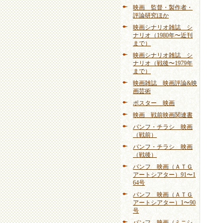
映画 監督・製作者・
評論研究ほか
映画シナリオ雑誌 シ
ナリオ（1980年〜近刊
まで）
映画シナリオ雑誌 シ
ナリオ（戦後〜1979年
まで）
映画雑誌 映画評論&映
画芸術
ポスター 映画
映画 戦前映画関連書
パンフ・チラシ 映画
（戦前）
パンフ・チラシ 映画
（戦後）
パンフ 映画（ＡＴＧ
アートシアター）91〜1
64号
パンフ 映画（ＡＴＧ
アートシアター）1〜90
号
パンフ 映画（ミニシ