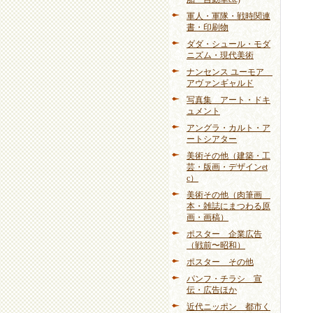
軍人・軍隊・戦時関連
書・印刷物
ダダ・シュール・モダ
ニズム・現代美術
ナンセンス ユーモア
アヴァンギャルド
写真集 アート・ドキ
ュメント
アングラ・カルト・ア
ートシアター
美術その他（建築・工
芸・版画・デザインet
c）
美術その他（肉筆画
本・雑誌にまつわる原
画・画稿）
ポスター 企業広告
（戦前〜昭和）
ポスター その他
パンフ・チラシ 宣
伝・広告ほか
近代ニッポン 都市く