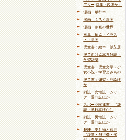
アター,特集上映ほか）
漫画 単行本
漫画 ふろく漫画
漫画 劇画の世界
画集 挿絵・イラス
ト・童画
児童書：絵本 紙芝居
児童向け絵本系雑誌・
学習雑誌
児童書 児童文学・少
女小説・学習よみもの
児童書：研究・評論ほ
か
雑誌 女性誌 ムッ
ク・週刊誌ほか
スポーツ関連書 （雑
誌・単行本ほか）
雑誌 男性誌 ムッ
ク・週刊誌ほか
趣味 乗り物と旅行
（鉄道・飛行機・船
舶・自動車etc)