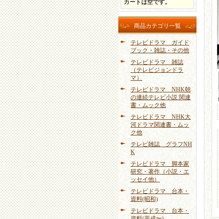
カートは空です。
商品カテゴリ一覧
テレビドラマ ガイド
ブック・雑誌・その他
テレビドラマ 雑誌
（テレビジョンドラ
マ）
テレビドラマ NHK朝
の連続テレビ小説 関連
書・ムック他
テレビドラマ NHK大
河ドラマ関連書・ムッ
ク他
テレビ雑誌 グラフNH
K
テレビドラマ 脚本家
研究・著作（小説・エ
ッセイ他）
テレビドラマ 台本・
資料(昭和)
テレビドラマ 台本・
資料(平成〜)