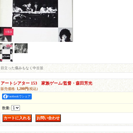
目立った傷みもなく中古並
アートシアター 153 家族ゲーム/監督・森田芳光
販売価格
:
1,200円
(税込)
Facebookでシェア
数量
:
｜