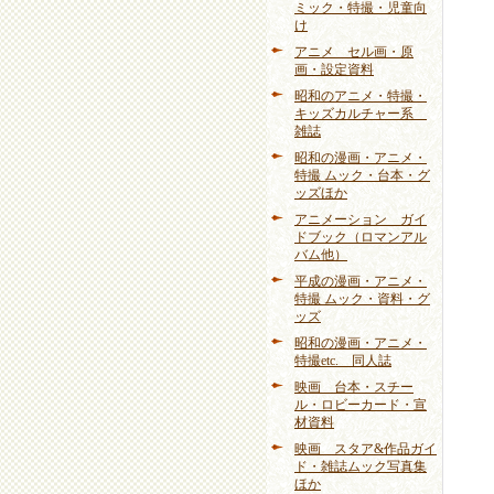
ミック・特撮・児童向
け
アニメ セル画・原
画・設定資料
昭和のアニメ・特撮・
キッズカルチャー系
雑誌
昭和の漫画・アニメ・
特撮 ムック・台本・グ
ッズほか
アニメーション ガイ
ドブック（ロマンアル
バム他）
平成の漫画・アニメ・
特撮 ムック・資料・グ
ッズ
昭和の漫画・アニメ・
特撮etc. 同人誌
映画 台本・スチー
ル・ロビーカード・宣
材資料
映画 スタア&作品ガイ
ド・雑誌ムック写真集
ほか