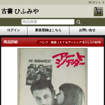
PCサイト
古書 ひふみや
ログイン
新規登録はこちら
お問い合せ
商品詳細
パンフ 映画（ＡＴＧアートシアター）1〜90号