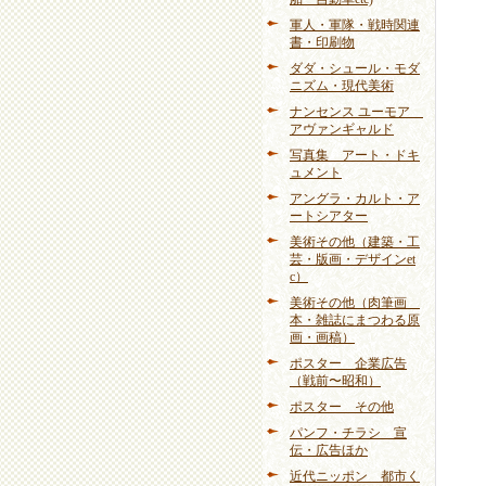
軍人・軍隊・戦時関連
書・印刷物
ダダ・シュール・モダ
ニズム・現代美術
ナンセンス ユーモア
アヴァンギャルド
写真集 アート・ドキ
ュメント
アングラ・カルト・ア
ートシアター
美術その他（建築・工
芸・版画・デザインet
c）
美術その他（肉筆画
本・雑誌にまつわる原
画・画稿）
ポスター 企業広告
（戦前〜昭和）
ポスター その他
パンフ・チラシ 宣
伝・広告ほか
近代ニッポン 都市く