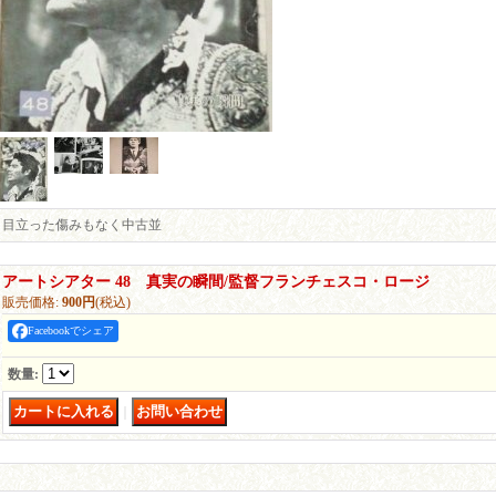
目立った傷みもなく中古並
アートシアター 48 真実の瞬間/監督フランチェスコ・ロージ
販売価格
:
900円
(税込)
Facebookでシェア
数量
:
｜