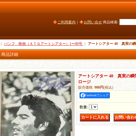
ご利用案内
｜
お問い合せ
商品検索
:
｜
パンフ 映画（ＡＴＧアートシアター）1〜90号
｜
アートシアター 48 真実の
商品詳細
アートシアター 48 真実の
ロージ
販売価格
:
900円
(税込)
Facebookでシェア
数量
:
｜