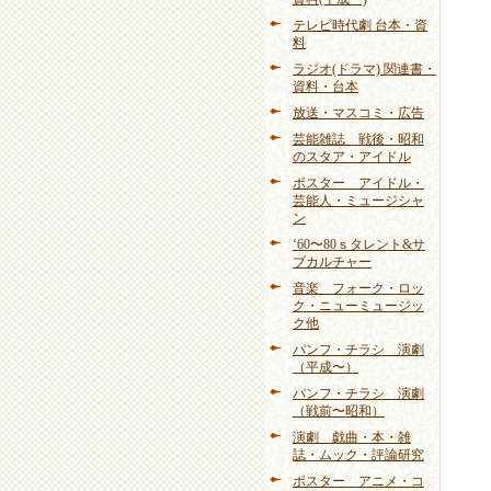
テレビ時代劇 台本・資
料
ラジオ(ドラマ) 関連書・
資料・台本
放送・マスコミ・広告
芸能雑誌 戦後・昭和
のスタア・アイドル
ポスター アイドル・
芸能人・ミュージシャ
ン
‘60〜80ｓタレント&サ
ブカルチャー
音楽 フォーク・ロッ
ク・ニューミュージッ
ク他
パンフ・チラシ 演劇
（平成〜）
パンフ・チラシ 演劇
（戦前〜昭和）
演劇 戯曲・本・雑
誌・ムック・評論研究
ポスター アニメ・コ