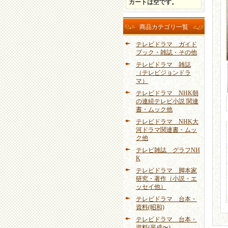
カートは空です。
商品カテゴリ一覧
テレビドラマ ガイド
ブック・雑誌・その他
テレビドラマ 雑誌
（テレビジョンドラ
マ）
テレビドラマ NHK朝
の連続テレビ小説 関連
書・ムック他
テレビドラマ NHK大
河ドラマ関連書・ムッ
ク他
テレビ雑誌 グラフNH
K
テレビドラマ 脚本家
研究・著作（小説・エ
ッセイ他）
テレビドラマ 台本・
資料(昭和)
テレビドラマ 台本・
資料(平成〜)