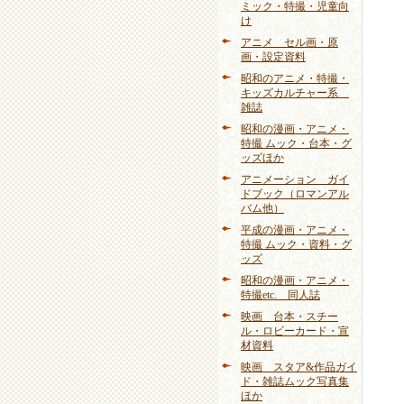
ミック・特撮・児童向
け
アニメ セル画・原
画・設定資料
昭和のアニメ・特撮・
キッズカルチャー系
雑誌
昭和の漫画・アニメ・
特撮 ムック・台本・グ
ッズほか
アニメーション ガイ
ドブック（ロマンアル
バム他）
平成の漫画・アニメ・
特撮 ムック・資料・グ
ッズ
昭和の漫画・アニメ・
特撮etc. 同人誌
映画 台本・スチー
ル・ロビーカード・宣
材資料
映画 スタア&作品ガイ
ド・雑誌ムック写真集
ほか