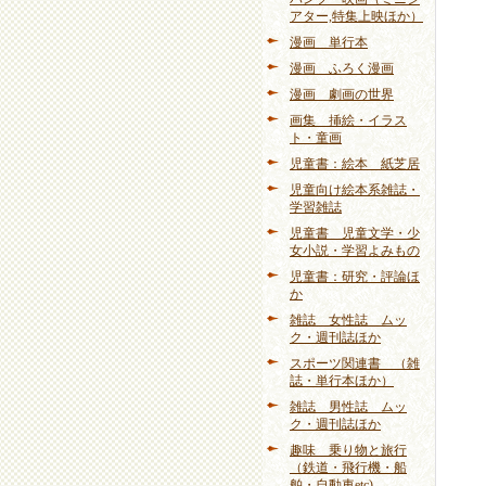
アター,特集上映ほか）
漫画 単行本
漫画 ふろく漫画
漫画 劇画の世界
画集 挿絵・イラス
ト・童画
児童書：絵本 紙芝居
児童向け絵本系雑誌・
学習雑誌
児童書 児童文学・少
女小説・学習よみもの
児童書：研究・評論ほ
か
雑誌 女性誌 ムッ
ク・週刊誌ほか
スポーツ関連書 （雑
誌・単行本ほか）
雑誌 男性誌 ムッ
ク・週刊誌ほか
趣味 乗り物と旅行
（鉄道・飛行機・船
舶・自動車etc)