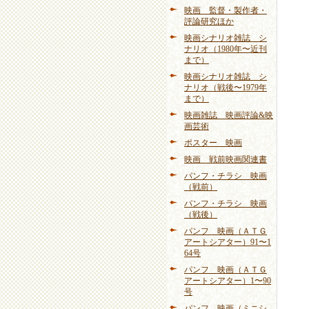
映画 監督・製作者・
評論研究ほか
映画シナリオ雑誌 シ
ナリオ（1980年〜近刊
まで）
映画シナリオ雑誌 シ
ナリオ（戦後〜1979年
まで）
映画雑誌 映画評論&映
画芸術
ポスター 映画
映画 戦前映画関連書
パンフ・チラシ 映画
（戦前）
パンフ・チラシ 映画
（戦後）
パンフ 映画（ＡＴＧ
アートシアター）91〜1
64号
パンフ 映画（ＡＴＧ
アートシアター）1〜90
号
パンフ 映画（ミニシ