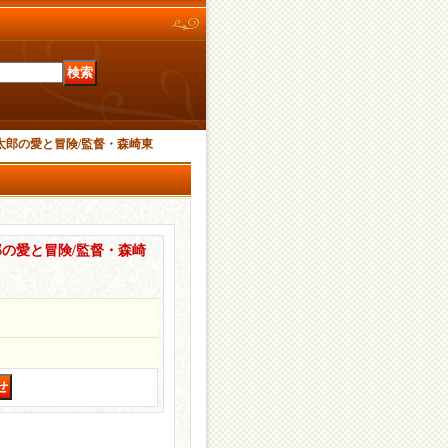
木太郎の愛と冒険/監督・森崎東
郎の愛と冒険/監督・森崎