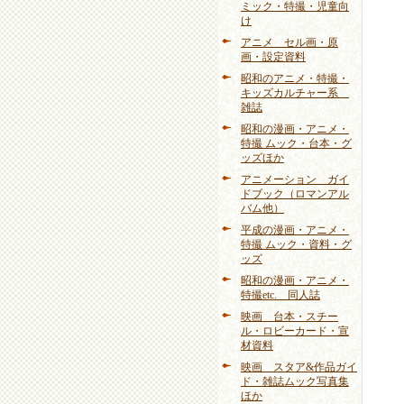
ミック・特撮・児童向
け
アニメ セル画・原
画・設定資料
昭和のアニメ・特撮・
キッズカルチャー系
雑誌
昭和の漫画・アニメ・
特撮 ムック・台本・グ
ッズほか
アニメーション ガイ
ドブック（ロマンアル
バム他）
平成の漫画・アニメ・
特撮 ムック・資料・グ
ッズ
昭和の漫画・アニメ・
特撮etc. 同人誌
映画 台本・スチー
ル・ロビーカード・宣
材資料
映画 スタア&作品ガイ
ド・雑誌ムック写真集
ほか