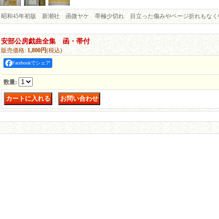
昭和45年初版 新潮社 函微ヤケ 帯極少切れ 目立った傷みやページ折れもなく
安部公房戯曲全集 函・帯付
販売価格
:
1,800円
(税込)
Facebookでシェア
数量
:
｜