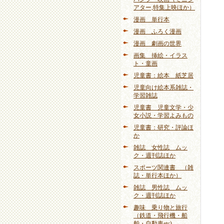
アター,特集上映ほか）
漫画 単行本
漫画 ふろく漫画
漫画 劇画の世界
画集 挿絵・イラス
ト・童画
児童書：絵本 紙芝居
児童向け絵本系雑誌・
学習雑誌
児童書 児童文学・少
女小説・学習よみもの
児童書：研究・評論ほ
か
雑誌 女性誌 ムッ
ク・週刊誌ほか
スポーツ関連書 （雑
誌・単行本ほか）
雑誌 男性誌 ムッ
ク・週刊誌ほか
趣味 乗り物と旅行
（鉄道・飛行機・船
舶・自動車etc)