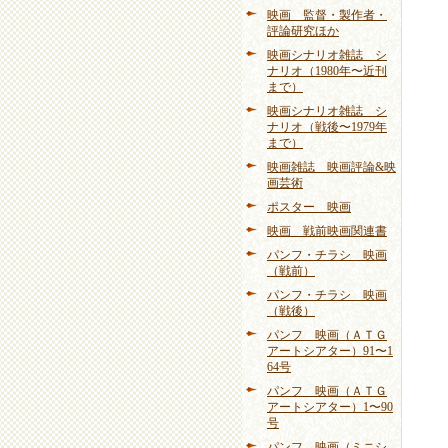
映画 監督・製作者・
評論研究ほか
映画シナリオ雑誌 シ
ナリオ（1980年〜近刊
まで）
映画シナリオ雑誌 シ
ナリオ（戦後〜1979年
まで）
映画雑誌 映画評論&映
画芸術
ポスター 映画
映画 戦前映画関連書
パンフ・チラシ 映画
（戦前）
パンフ・チラシ 映画
（戦後）
パンフ 映画（ＡＴＧ
アートシアター）91〜1
64号
パンフ 映画（ＡＴＧ
アートシアター）1〜90
号
パンフ 映画（ミニシ