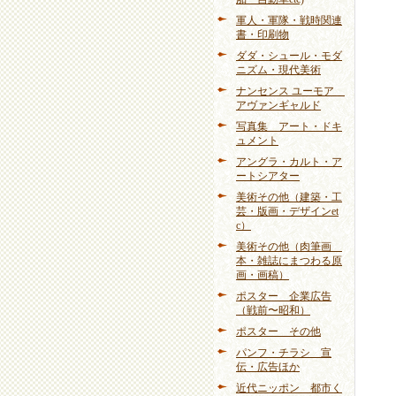
軍人・軍隊・戦時関連
書・印刷物
ダダ・シュール・モダ
ニズム・現代美術
ナンセンス ユーモア
アヴァンギャルド
写真集 アート・ドキ
ュメント
アングラ・カルト・ア
ートシアター
美術その他（建築・工
芸・版画・デザインet
c）
美術その他（肉筆画
本・雑誌にまつわる原
画・画稿）
ポスター 企業広告
（戦前〜昭和）
ポスター その他
パンフ・チラシ 宣
伝・広告ほか
近代ニッポン 都市く