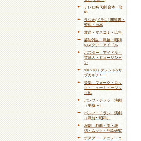
テレビ時代劇 台本・資
料
ラジオ(ドラマ) 関連書・
資料・台本
放送・マスコミ・広告
芸能雑誌 戦後・昭和
のスタア・アイドル
ポスター アイドル・
芸能人・ミュージシャ
ン
‘60〜80ｓタレント&サ
ブカルチャー
音楽 フォーク・ロッ
ク・ニューミュージッ
ク他
パンフ・チラシ 演劇
（平成〜）
パンフ・チラシ 演劇
（戦前〜昭和）
演劇 戯曲・本・雑
誌・ムック・評論研究
ポスター アニメ・コ