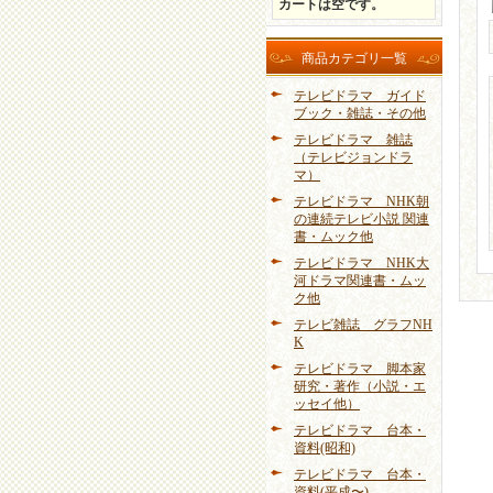
カートは空です。
商品カテゴリ一覧
テレビドラマ ガイド
ブック・雑誌・その他
テレビドラマ 雑誌
（テレビジョンドラ
マ）
テレビドラマ NHK朝
の連続テレビ小説 関連
書・ムック他
テレビドラマ NHK大
河ドラマ関連書・ムッ
ク他
テレビ雑誌 グラフNH
K
テレビドラマ 脚本家
研究・著作（小説・エ
ッセイ他）
テレビドラマ 台本・
資料(昭和)
テレビドラマ 台本・
資料(平成〜)