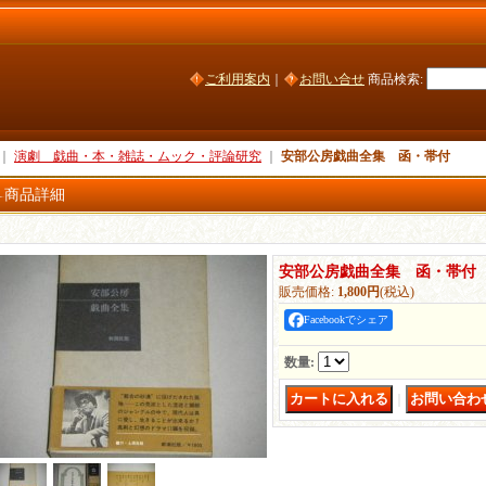
ご利用案内
｜
お問い合せ
商品検索
:
｜
演劇 戯曲・本・雑誌・ムック・評論研究
｜
安部公房戯曲全集 函・帯付
商品詳細
安部公房戯曲全集 函・帯付
販売価格
:
1,800円
(税込)
Facebookでシェア
数量
:
｜