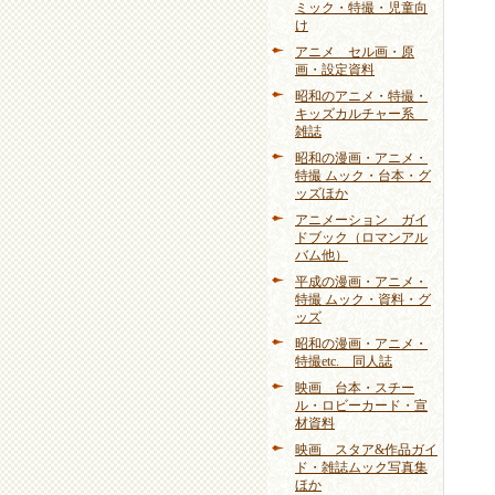
ミック・特撮・児童向
け
アニメ セル画・原
画・設定資料
昭和のアニメ・特撮・
キッズカルチャー系
雑誌
昭和の漫画・アニメ・
特撮 ムック・台本・グ
ッズほか
アニメーション ガイ
ドブック（ロマンアル
バム他）
平成の漫画・アニメ・
特撮 ムック・資料・グ
ッズ
昭和の漫画・アニメ・
特撮etc. 同人誌
映画 台本・スチー
ル・ロビーカード・宣
材資料
映画 スタア&作品ガイ
ド・雑誌ムック写真集
ほか