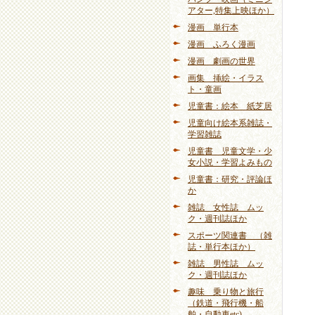
アター,特集上映ほか）
漫画 単行本
漫画 ふろく漫画
漫画 劇画の世界
画集 挿絵・イラス
ト・童画
児童書：絵本 紙芝居
児童向け絵本系雑誌・
学習雑誌
児童書 児童文学・少
女小説・学習よみもの
児童書：研究・評論ほ
か
雑誌 女性誌 ムッ
ク・週刊誌ほか
スポーツ関連書 （雑
誌・単行本ほか）
雑誌 男性誌 ムッ
ク・週刊誌ほか
趣味 乗り物と旅行
（鉄道・飛行機・船
舶・自動車etc)