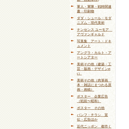
軍人・軍隊・戦時関連
書・印刷物
ダダ・シュール・モダ
ニズム・現代美術
ナンセンス ユーモア
アヴァンギャルド
写真集 アート・ドキ
ュメント
アングラ・カルト・ア
ートシアター
美術その他（建築・工
芸・版画・デザインet
c）
美術その他（肉筆画
本・雑誌にまつわる原
画・画稿）
ポスター 企業広告
（戦前〜昭和）
ポスター その他
パンフ・チラシ 宣
伝・広告ほか
近代ニッポン 都市く