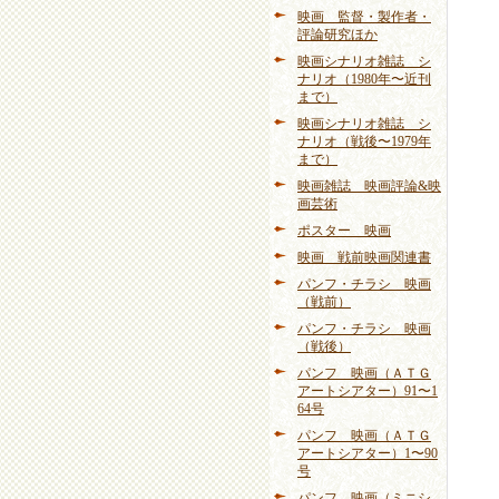
映画 監督・製作者・
評論研究ほか
映画シナリオ雑誌 シ
ナリオ（1980年〜近刊
まで）
映画シナリオ雑誌 シ
ナリオ（戦後〜1979年
まで）
映画雑誌 映画評論&映
画芸術
ポスター 映画
映画 戦前映画関連書
パンフ・チラシ 映画
（戦前）
パンフ・チラシ 映画
（戦後）
パンフ 映画（ＡＴＧ
アートシアター）91〜1
64号
パンフ 映画（ＡＴＧ
アートシアター）1〜90
号
パンフ 映画（ミニシ