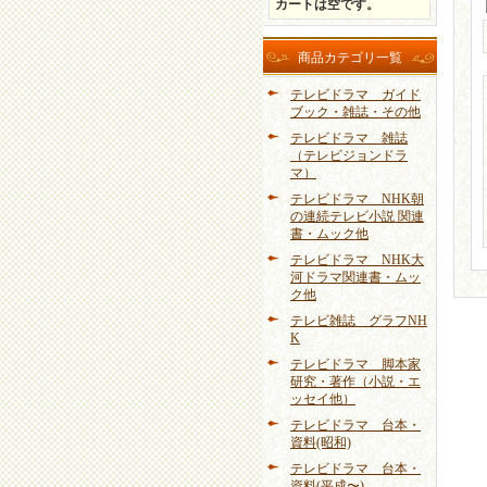
カートは空です。
商品カテゴリ一覧
テレビドラマ ガイド
ブック・雑誌・その他
テレビドラマ 雑誌
（テレビジョンドラ
マ）
テレビドラマ NHK朝
の連続テレビ小説 関連
書・ムック他
テレビドラマ NHK大
河ドラマ関連書・ムッ
ク他
テレビ雑誌 グラフNH
K
テレビドラマ 脚本家
研究・著作（小説・エ
ッセイ他）
テレビドラマ 台本・
資料(昭和)
テレビドラマ 台本・
資料(平成〜)