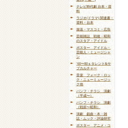
テレビ時代劇 台本・資
料
ラジオ(ドラマ) 関連書・
資料・台本
放送・マスコミ・広告
芸能雑誌 戦後・昭和
のスタア・アイドル
ポスター アイドル・
芸能人・ミュージシャ
ン
‘60〜80ｓタレント&サ
ブカルチャー
音楽 フォーク・ロッ
ク・ニューミュージッ
ク他
パンフ・チラシ 演劇
（平成〜）
パンフ・チラシ 演劇
（戦前〜昭和）
演劇 戯曲・本・雑
誌・ムック・評論研究
ポスター アニメ・コ