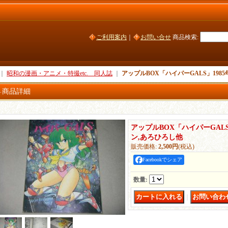
ご利用案内
｜
お問い合せ
商品検索
:
｜
昭和の漫画・アニメ・特撮etc. 同人誌
｜
アップルBOX「ハイパーGALS」198
商品詳細
アップルBOX「ハイパーGALS
ン,あろひろし他
販売価格
:
2,500円
(税込)
Facebookでシェア
数量
:
｜