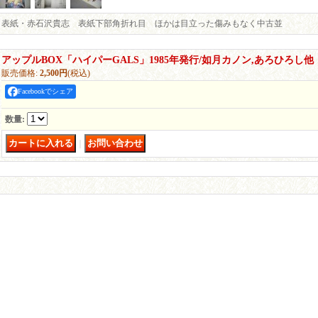
表紙・赤石沢貴志 表紙下部角折れ目 ほかは目立った傷みもなく中古並
アップルBOX「ハイパーGALS」1985年発行/如月カノン,あろひろし他
販売価格
:
2,500円
(税込)
Facebookでシェア
数量
:
｜