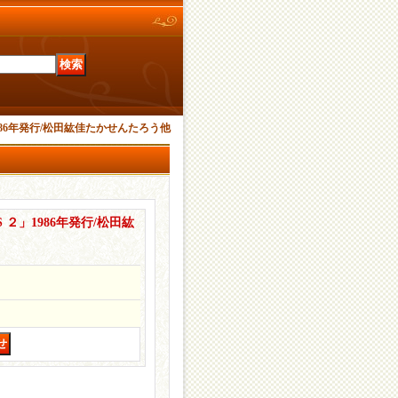
986年発行/松田紘佳たかせんたろう他
 ２」1986年発行/松田紘