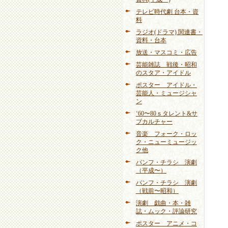
テレビ時代劇 台本・資
料
ラジオ(ドラマ) 関連書・
資料・台本
放送・マスコミ・広告
芸能雑誌 戦後・昭和
のスタア・アイドル
ポスター アイドル・
芸能人・ミュージシャ
ン
‘60〜80ｓタレント&サ
ブカルチャー
音楽 フォーク・ロッ
ク・ニューミュージッ
ク他
パンフ・チラシ 演劇
（平成〜）
パンフ・チラシ 演劇
（戦前〜昭和）
演劇 戯曲・本・雑
誌・ムック・評論研究
ポスター アニメ・コ