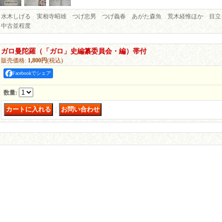
水木しげる 実相寺昭雄 つげ忠男 つげ義春 あがた森魚 荒木経惟ほか 目立
中古並程度
ガロ曼陀羅（「ガロ」史編纂委員会・編）帯付
販売価格
:
1,800円
(税込)
Facebookでシェア
数量
:
｜