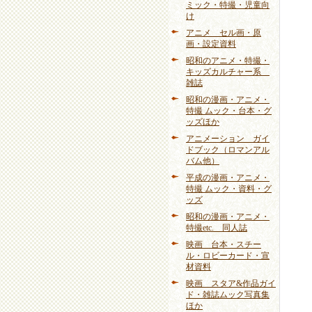
ミック・特撮・児童向
け
アニメ セル画・原
画・設定資料
昭和のアニメ・特撮・
キッズカルチャー系
雑誌
昭和の漫画・アニメ・
特撮 ムック・台本・グ
ッズほか
アニメーション ガイ
ドブック（ロマンアル
バム他）
平成の漫画・アニメ・
特撮 ムック・資料・グ
ッズ
昭和の漫画・アニメ・
特撮etc. 同人誌
映画 台本・スチー
ル・ロビーカード・宣
材資料
映画 スタア&作品ガイ
ド・雑誌ムック写真集
ほか