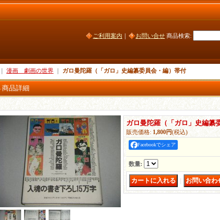
ご利用案内
｜
お問い合せ
商品検索
:
｜
漫画 劇画の世界
｜
ガロ曼陀羅（「ガロ」史編纂委員会・編）帯付
商品詳細
ガロ曼陀羅（「ガロ」史編纂
販売価格
:
1,800円
(税込)
Facebookでシェア
数量
:
｜