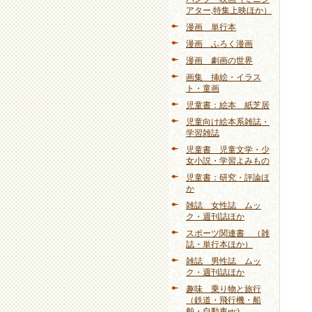
アター,特集上映ほか）
漫画 単行本
漫画 ふろく漫画
漫画 劇画の世界
画集 挿絵・イラス
ト・童画
児童書：絵本 紙芝居
児童向け絵本系雑誌・
学習雑誌
児童書 児童文学・少
女小説・学習よみもの
児童書：研究・評論ほ
か
雑誌 女性誌 ムッ
ク・週刊誌ほか
スポーツ関連書 （雑
誌・単行本ほか）
雑誌 男性誌 ムッ
ク・週刊誌ほか
趣味 乗り物と旅行
（鉄道・飛行機・船
舶・自動車etc)