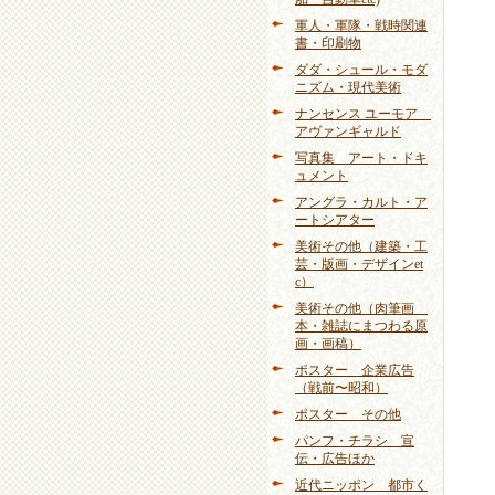
軍人・軍隊・戦時関連
書・印刷物
ダダ・シュール・モダ
ニズム・現代美術
ナンセンス ユーモア
アヴァンギャルド
写真集 アート・ドキ
ュメント
アングラ・カルト・ア
ートシアター
美術その他（建築・工
芸・版画・デザインet
c）
美術その他（肉筆画
本・雑誌にまつわる原
画・画稿）
ポスター 企業広告
（戦前〜昭和）
ポスター その他
パンフ・チラシ 宣
伝・広告ほか
近代ニッポン 都市く