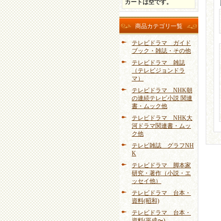
カートは空です。
商品カテゴリ一覧
テレビドラマ ガイド
ブック・雑誌・その他
テレビドラマ 雑誌
（テレビジョンドラ
マ）
テレビドラマ NHK朝
の連続テレビ小説 関連
書・ムック他
テレビドラマ NHK大
河ドラマ関連書・ムッ
ク他
テレビ雑誌 グラフNH
K
テレビドラマ 脚本家
研究・著作（小説・エ
ッセイ他）
テレビドラマ 台本・
資料(昭和)
テレビドラマ 台本・
資料(平成〜)