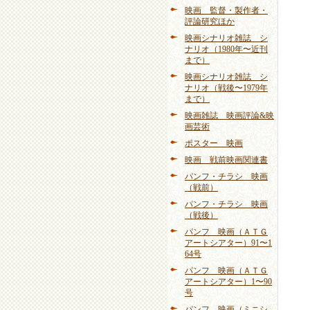
映画 監督・製作者・
評論研究ほか
映画シナリオ雑誌 シ
ナリオ（1980年〜近刊
まで）
映画シナリオ雑誌 シ
ナリオ（戦後〜1979年
まで）
映画雑誌 映画評論&映
画芸術
ポスター 映画
映画 戦前映画関連書
パンフ・チラシ 映画
（戦前）
パンフ・チラシ 映画
（戦後）
パンフ 映画（ＡＴＧ
アートシアター）91〜1
64号
パンフ 映画（ＡＴＧ
アートシアター）1〜90
号
パンフ 映画（ミニシ