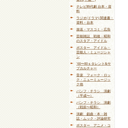
テレビ時代劇 台本・資
料
ラジオ(ドラマ) 関連書・
資料・台本
放送・マスコミ・広告
芸能雑誌 戦後・昭和
のスタア・アイドル
ポスター アイドル・
芸能人・ミュージシャ
ン
‘60〜80ｓタレント&サ
ブカルチャー
音楽 フォーク・ロッ
ク・ニューミュージッ
ク他
パンフ・チラシ 演劇
（平成〜）
パンフ・チラシ 演劇
（戦前〜昭和）
演劇 戯曲・本・雑
誌・ムック・評論研究
ポスター アニメ・コ