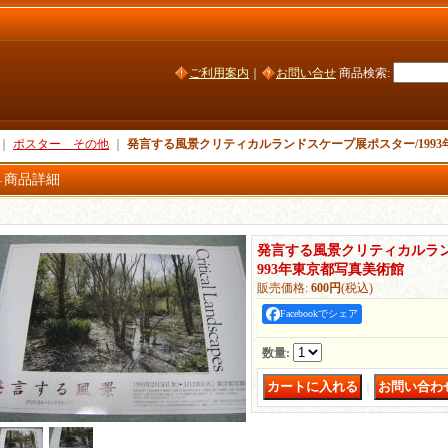
ご利用案内
｜
お問い合せ
商品検索
:
｜
ポスター その他
｜
発言する風景クリティカルランドスケープ展ポスター/199
商品詳細
発言する風景クリティカルラン
993年東京都写真美術館
販売価格
:
600円
(税込)
Facebookでシェア
数量
:
｜