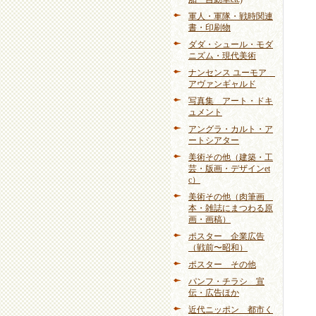
軍人・軍隊・戦時関連
書・印刷物
ダダ・シュール・モダ
ニズム・現代美術
ナンセンス ユーモア
アヴァンギャルド
写真集 アート・ドキ
ュメント
アングラ・カルト・ア
ートシアター
美術その他（建築・工
芸・版画・デザインet
c）
美術その他（肉筆画
本・雑誌にまつわる原
画・画稿）
ポスター 企業広告
（戦前〜昭和）
ポスター その他
パンフ・チラシ 宣
伝・広告ほか
近代ニッポン 都市く