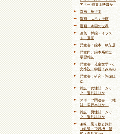
アター,特集上映ほか）
漫画 単行本
漫画 ふろく漫画
漫画 劇画の世界
画集 挿絵・イラス
ト・童画
児童書：絵本 紙芝居
児童向け絵本系雑誌・
学習雑誌
児童書 児童文学・少
女小説・学習よみもの
児童書：研究・評論ほ
か
雑誌 女性誌 ムッ
ク・週刊誌ほか
スポーツ関連書 （雑
誌・単行本ほか）
雑誌 男性誌 ムッ
ク・週刊誌ほか
趣味 乗り物と旅行
（鉄道・飛行機・船
舶・自動車etc)