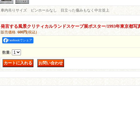
車内吊りサイズ ピンホールなし 目立った傷みもなく中古並上
発言する風景クリティカルランドスケープ展ポスター/1993年東京都写
販売価格
:
600円
(税込)
Facebookでシェア
数量
:
｜