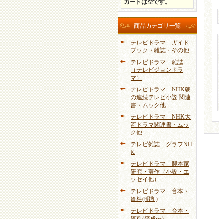
カートは空です。
商品カテゴリ一覧
テレビドラマ ガイド
ブック・雑誌・その他
テレビドラマ 雑誌
（テレビジョンドラ
マ）
テレビドラマ NHK朝
の連続テレビ小説 関連
書・ムック他
テレビドラマ NHK大
河ドラマ関連書・ムッ
ク他
テレビ雑誌 グラフNH
K
テレビドラマ 脚本家
研究・著作（小説・エ
ッセイ他）
テレビドラマ 台本・
資料(昭和)
テレビドラマ 台本・
資料(平成〜)