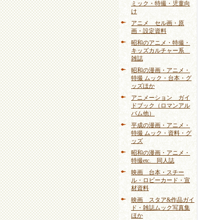
ミック・特撮・児童向
け
アニメ セル画・原
画・設定資料
昭和のアニメ・特撮・
キッズカルチャー系
雑誌
昭和の漫画・アニメ・
特撮 ムック・台本・グ
ッズほか
アニメーション ガイ
ドブック（ロマンアル
バム他）
平成の漫画・アニメ・
特撮 ムック・資料・グ
ッズ
昭和の漫画・アニメ・
特撮etc. 同人誌
映画 台本・スチー
ル・ロビーカード・宣
材資料
映画 スタア&作品ガイ
ド・雑誌ムック写真集
ほか