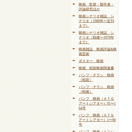
映画 監督・製作者・
評論研究ほか
映画シナリオ雑誌 シ
ナリオ（1980年〜近刊
まで）
映画シナリオ雑誌 シ
ナリオ（戦後〜1979年
まで）
映画雑誌 映画評論&映
画芸術
ポスター 映画
映画 戦前映画関連書
パンフ・チラシ 映画
（戦前）
パンフ・チラシ 映画
（戦後）
パンフ 映画（ＡＴＧ
アートシアター）91〜1
64号
パンフ 映画（ＡＴＧ
アートシアター）1〜90
号
パンフ 映画（ミニシ