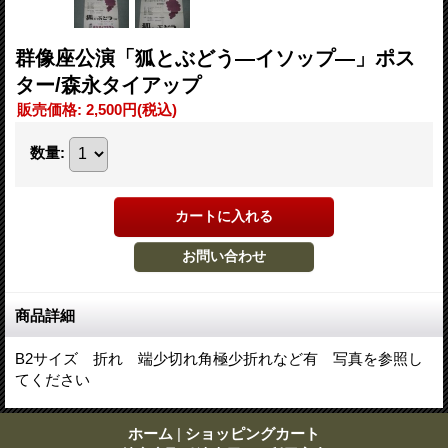
群像座公演「狐とぶどう―イソップ―」ポス
ター/森永タイアップ
販売価格
:
2,500円
(税込)
数量
:
商品詳細
B2サイズ 折れ 端少切れ角極少折れなど有 写真を参照し
てください
ホーム
|
ショッピングカート