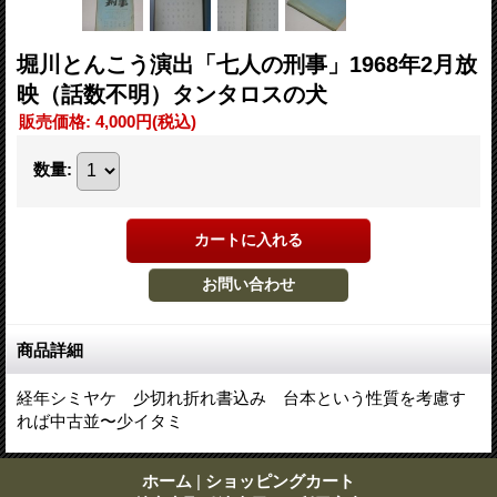
堀川とんこう演出「七人の刑事」1968年2月放
映（話数不明）タンタロスの犬
販売価格
:
4,000円
(税込)
数量
:
商品詳細
経年シミヤケ 少切れ折れ書込み 台本という性質を考慮す
れば中古並〜少イタミ
ホーム
|
ショッピングカート