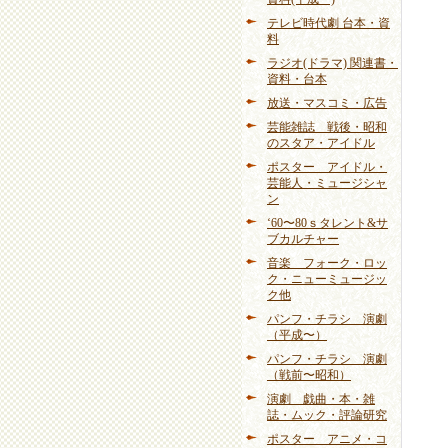
テレビ時代劇 台本・資
料
ラジオ(ドラマ) 関連書・
資料・台本
放送・マスコミ・広告
芸能雑誌 戦後・昭和
のスタア・アイドル
ポスター アイドル・
芸能人・ミュージシャ
ン
‘60〜80ｓタレント&サ
ブカルチャー
音楽 フォーク・ロッ
ク・ニューミュージッ
ク他
パンフ・チラシ 演劇
（平成〜）
パンフ・チラシ 演劇
（戦前〜昭和）
演劇 戯曲・本・雑
誌・ムック・評論研究
ポスター アニメ・コ