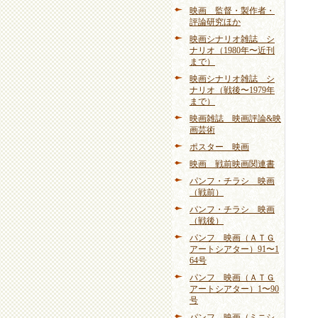
映画 監督・製作者・
評論研究ほか
映画シナリオ雑誌 シ
ナリオ（1980年〜近刊
まで）
映画シナリオ雑誌 シ
ナリオ（戦後〜1979年
まで）
映画雑誌 映画評論&映
画芸術
ポスター 映画
映画 戦前映画関連書
パンフ・チラシ 映画
（戦前）
パンフ・チラシ 映画
（戦後）
パンフ 映画（ＡＴＧ
アートシアター）91〜1
64号
パンフ 映画（ＡＴＧ
アートシアター）1〜90
号
パンフ 映画（ミニシ