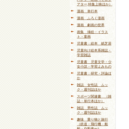
アター,特集上映ほか）
漫画 単行本
漫画 ふろく漫画
漫画 劇画の世界
画集 挿絵・イラス
ト・童画
児童書：絵本 紙芝居
児童向け絵本系雑誌・
学習雑誌
児童書 児童文学・少
女小説・学習よみもの
児童書：研究・評論ほ
か
雑誌 女性誌 ムッ
ク・週刊誌ほか
スポーツ関連書 （雑
誌・単行本ほか）
雑誌 男性誌 ムッ
ク・週刊誌ほか
趣味 乗り物と旅行
（鉄道・飛行機・船
舶・自動車etc)