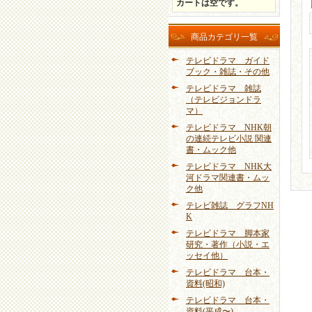
カートは空です。
商品カテゴリ一覧
テレビドラマ ガイド
ブック・雑誌・その他
テレビドラマ 雑誌
（テレビジョンドラ
マ）
テレビドラマ NHK朝
の連続テレビ小説 関連
書・ムック他
テレビドラマ NHK大
河ドラマ関連書・ムッ
ク他
テレビ雑誌 グラフNH
K
テレビドラマ 脚本家
研究・著作（小説・エ
ッセイ他）
テレビドラマ 台本・
資料(昭和)
テレビドラマ 台本・
資料(平成〜)