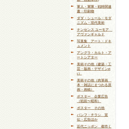
軍人・軍隊・戦時関連
書・印刷物
ダダ・シュール・モダ
ニズム・現代美術
ナンセンス ユーモア
アヴァンギャルド
写真集 アート・ドキ
ュメント
アングラ・カルト・ア
ートシアター
美術その他（建築・工
芸・版画・デザインet
c）
美術その他（肉筆画
本・雑誌にまつわる原
画・画稿）
ポスター 企業広告
（戦前〜昭和）
ポスター その他
パンフ・チラシ 宣
伝・広告ほか
近代ニッポン 都市く