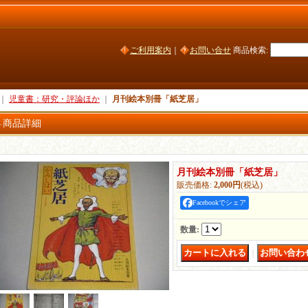
ご利用案内
｜
お問い合せ
商品検索
:
｜
児童書：研究・評論ほか
｜
月刊絵本別冊「紙芝居」
商品詳細
月刊絵本別冊「紙芝居」
販売価格
:
2,000円
(税込)
Facebookでシェア
数量
:
｜