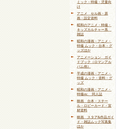
ミック・特撮・児童向
け
アニメ セル画・原
画・設定資料
昭和のアニメ・特撮・
キッズカルチャー系
雑誌
昭和の漫画・アニメ・
特撮 ムック・台本・グ
ッズほか
アニメーション ガイ
ドブック（ロマンアル
バム他）
平成の漫画・アニメ・
特撮 ムック・資料・グ
ッズ
昭和の漫画・アニメ・
特撮etc. 同人誌
映画 台本・スチー
ル・ロビーカード・宣
材資料
映画 スタア&作品ガイ
ド・雑誌ムック写真集
ほか