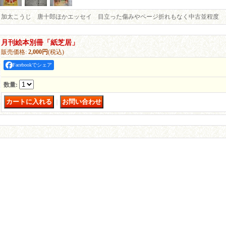
加太こうじ 唐十郎ほかエッセイ 目立った傷みやページ折れもなく中古並程度
月刊絵本別冊「紙芝居」
販売価格
:
2,000円
(税込)
Facebookでシェア
数量
:
｜