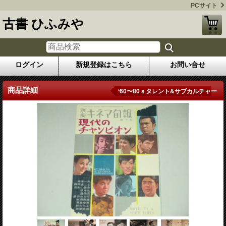
PCサイト
古書 ひふみや
ログイン
新規登録はこちら
お問い合せ
商品詳細
‘60〜80ｓタレント&サブカルチャー