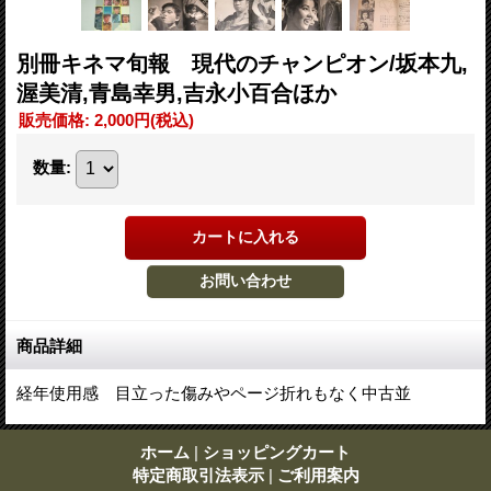
別冊キネマ旬報 現代のチャンピオン/坂本九,
渥美清,青島幸男,吉永小百合ほか
販売価格
:
2,000円
(税込)
数量
:
商品詳細
経年使用感 目立った傷みやページ折れもなく中古並
ホーム
|
ショッピングカート
特定商取引法表示
|
ご利用案内