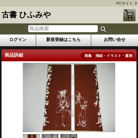
PCサイト
古書 ひふみや
ログイン
新規登録はこちら
お問い合せ
商品詳細
画集 挿絵・イラスト・童画