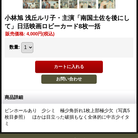
小林旭 浅丘ルリ子・主演「南国土佐を後にし
て」日活映画ロビーカード8枚一括
販売価格
:
4,000円
(税込)
数量
:
商品詳細
ピンホールあり 少シミ 極少角折れ1枚上部極少欠（写真5
枚目参照） ほかは目立った破損もなく全体的に中古少イタ
ミ