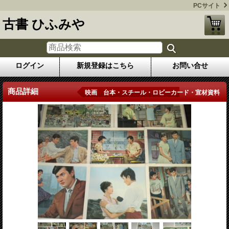
PCサイト
古書 ひふみや
ログイン
新規登録はこちら
お問い合せ
商品詳細
映画 台本・スチール・ロビーカード・宣材資料