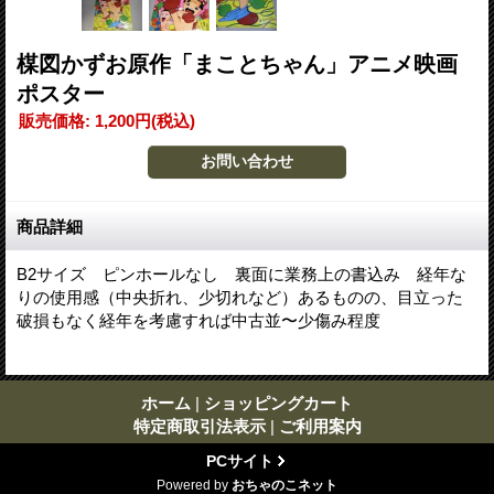
楳図かずお原作「まことちゃん」アニメ映画
ポスター
販売価格
:
1,200円
(税込)
商品詳細
B2サイズ ピンホールなし 裏面に業務上の書込み 経年な
りの使用感（中央折れ、少切れなど）あるものの、目立った
破損もなく経年を考慮すれば中古並〜少傷み程度
ホーム
|
ショッピングカート
特定商取引法表示
|
ご利用案内
PCサイト
Powered by
おちゃのこネット