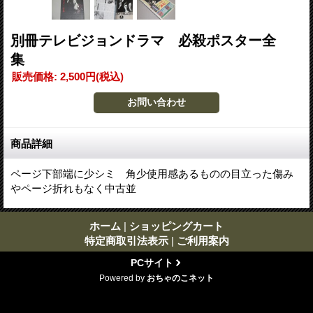
別冊テレビジョンドラマ 必殺ポスター全
集
販売価格
:
2,500円
(税込)
商品詳細
ページ下部端に少シミ 角少使用感あるものの目立った傷み
やページ折れもなく中古並
ホーム
|
ショッピングカート
特定商取引法表示
|
ご利用案内
PCサイト
Powered by
おちゃのこネット