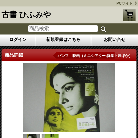
PCサイト
古書 ひふみや
ログイン
新規登録はこちら
お問い合せ
商品詳細
パンフ 映画（ミニシアター,特集上映ほか）