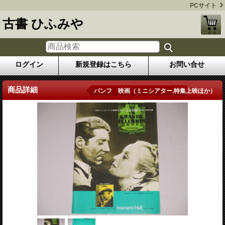
PCサイト
古書 ひふみや
ログイン
新規登録はこちら
お問い合せ
商品詳細
パンフ 映画（ミニシアター,特集上映ほか）