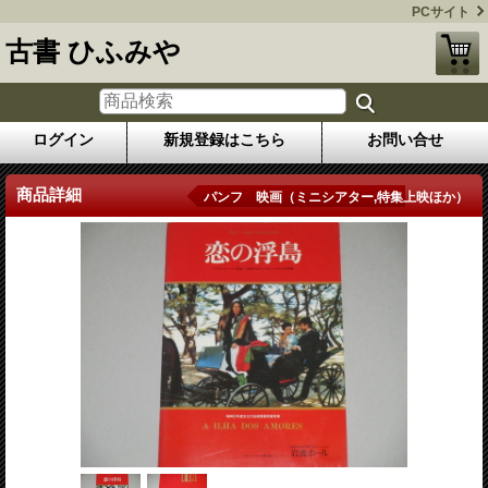
PCサイト
古書 ひふみや
ログイン
新規登録はこちら
お問い合せ
商品詳細
パンフ 映画（ミニシアター,特集上映ほか）