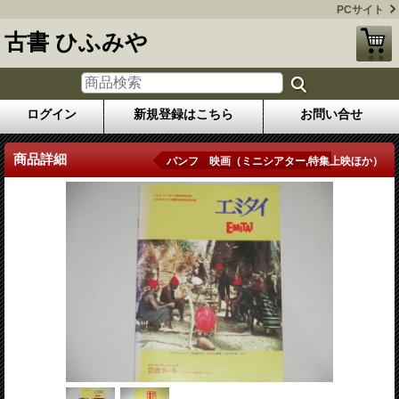
PCサイト
古書 ひふみや
ログイン
新規登録はこちら
お問い合せ
商品詳細
パンフ 映画（ミニシアター,特集上映ほか）