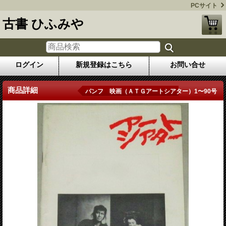
PCサイト
古書 ひふみや
ログイン
新規登録はこちら
お問い合せ
商品詳細
パンフ 映画（ＡＴＧアートシアター）1〜90号