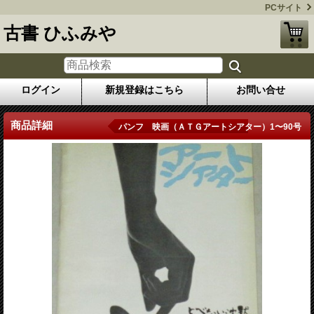
PCサイト
古書 ひふみや
ログイン
新規登録はこちら
お問い合せ
商品詳細
パンフ 映画（ＡＴＧアートシアター）1〜90号