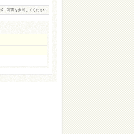
古並 写真を参照してください