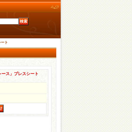
シート
レース」プレスシート