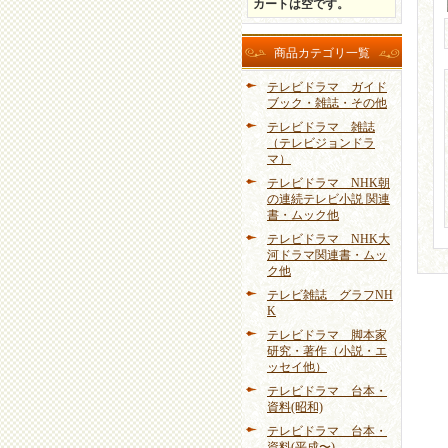
カートは空です。
商品カテゴリ一覧
テレビドラマ ガイド
ブック・雑誌・その他
テレビドラマ 雑誌
（テレビジョンドラ
マ）
テレビドラマ NHK朝
の連続テレビ小説 関連
書・ムック他
テレビドラマ NHK大
河ドラマ関連書・ムッ
ク他
テレビ雑誌 グラフNH
K
テレビドラマ 脚本家
研究・著作（小説・エ
ッセイ他）
テレビドラマ 台本・
資料(昭和)
テレビドラマ 台本・
資料(平成〜)