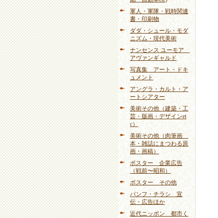
軍人・軍隊・戦時関連
書・印刷物
ダダ・シュール・モダ
ニズム・現代美術
ナンセンス ユーモア
アヴァンギャルド
写真集 アート・ドキ
ュメント
アングラ・カルト・ア
ートシアター
美術その他（建築・工
芸・版画・デザインet
c）
美術その他（肉筆画
本・雑誌にまつわる原
画・画稿）
ポスター 企業広告
（戦前〜昭和）
ポスター その他
パンフ・チラシ 宣
伝・広告ほか
近代ニッポン 都市く