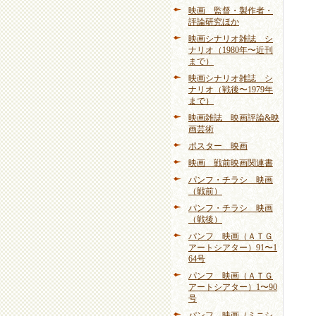
映画 監督・製作者・
評論研究ほか
映画シナリオ雑誌 シ
ナリオ（1980年〜近刊
まで）
映画シナリオ雑誌 シ
ナリオ（戦後〜1979年
まで）
映画雑誌 映画評論&映
画芸術
ポスター 映画
映画 戦前映画関連書
パンフ・チラシ 映画
（戦前）
パンフ・チラシ 映画
（戦後）
パンフ 映画（ＡＴＧ
アートシアター）91〜1
64号
パンフ 映画（ＡＴＧ
アートシアター）1〜90
号
パンフ 映画（ミニシ