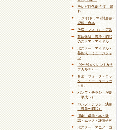
テレビ時代劇 台本・資
料
ラジオ(ドラマ) 関連書・
資料・台本
放送・マスコミ・広告
芸能雑誌 戦後・昭和
のスタア・アイドル
ポスター アイドル・
芸能人・ミュージシャ
ン
‘60〜80ｓタレント&サ
ブカルチャー
音楽 フォーク・ロッ
ク・ニューミュージッ
ク他
パンフ・チラシ 演劇
（平成〜）
パンフ・チラシ 演劇
（戦前〜昭和）
演劇 戯曲・本・雑
誌・ムック・評論研究
ポスター アニメ・コ