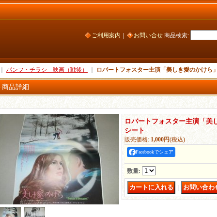
ご利用案内
｜
お問い合せ
商品検索
:
｜
パンフ・チラシ 映画（戦後）
｜
ロバートフォスター主演「美しき愛のかけら
商品詳細
ロバートフォスター主演「美
シート
販売価格
:
1,000円
(税込)
Facebookでシェア
数量
:
｜