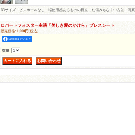
B3サイズ ピンホールなし 端使用感あるものの目立った傷みもなく中古並 写
ロバートフォスター主演「美しき愛のかけら」プレスシート
販売価格
:
1,000円
(税込)
Facebookでシェア
数量
:
｜