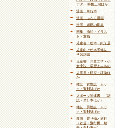
アター,特集上映ほか）
漫画 単行本
漫画 ふろく漫画
漫画 劇画の世界
画集 挿絵・イラス
ト・童画
児童書：絵本 紙芝居
児童向け絵本系雑誌・
学習雑誌
児童書 児童文学・少
女小説・学習よみもの
児童書：研究・評論ほ
か
雑誌 女性誌 ムッ
ク・週刊誌ほか
スポーツ関連書 （雑
誌・単行本ほか）
雑誌 男性誌 ムッ
ク・週刊誌ほか
趣味 乗り物と旅行
（鉄道・飛行機・船
舶・自動車etc)