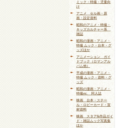
ミック・特撮・児童向
け
アニメ セル画・原
画・設定資料
昭和のアニメ・特撮・
キッズカルチャー系
雑誌
昭和の漫画・アニメ・
特撮 ムック・台本・グ
ッズほか
アニメーション ガイ
ドブック（ロマンアル
バム他）
平成の漫画・アニメ・
特撮 ムック・資料・グ
ッズ
昭和の漫画・アニメ・
特撮etc. 同人誌
映画 台本・スチー
ル・ロビーカード・宣
材資料
映画 スタア&作品ガイ
ド・雑誌ムック写真集
ほか