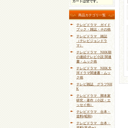
カートは空です。
商品カテゴリ一覧
テレビドラマ ガイド
ブック・雑誌・その他
テレビドラマ 雑誌
（テレビジョンドラ
マ）
テレビドラマ NHK朝
の連続テレビ小説 関連
書・ムック他
テレビドラマ NHK大
河ドラマ関連書・ムッ
ク他
テレビ雑誌 グラフNH
K
テレビドラマ 脚本家
研究・著作（小説・エ
ッセイ他）
テレビドラマ 台本・
資料(昭和)
テレビドラマ 台本・
資料(平成〜)