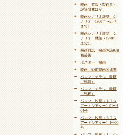
映画 監督・製作者・
評論研究ほか
映画シナリオ雑誌 シ
ナリオ（1980年〜近刊
まで）
映画シナリオ雑誌 シ
ナリオ（戦後〜1979年
まで）
映画雑誌 映画評論&映
画芸術
ポスター 映画
映画 戦前映画関連書
パンフ・チラシ 映画
（戦前）
パンフ・チラシ 映画
（戦後）
パンフ 映画（ＡＴＧ
アートシアター）91〜1
64号
パンフ 映画（ＡＴＧ
アートシアター）1〜90
号
パンフ 映画（ミニシ