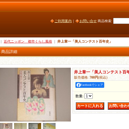
ご利用案内
｜
お問い合せ
商品検索
:
｜
近代ニッポン 都市くらし風俗
｜
井上章一「美人コンテスト百年史」
商品詳細
井上章一「美人コンテスト百
販売価格
:
700円
(税込)
Facebookでシェア
数量
:
｜