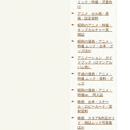
ミック・特撮・児童向
け
アニメ セル画・原
画・設定資料
昭和のアニメ・特撮・
キッズカルチャー系
雑誌
昭和の漫画・アニメ・
特撮 ムック・台本・グ
ッズほか
アニメーション ガイ
ドブック（ロマンアル
バム他）
平成の漫画・アニメ・
特撮 ムック・資料・グ
ッズ
昭和の漫画・アニメ・
特撮etc. 同人誌
映画 台本・スチー
ル・ロビーカード・宣
材資料
映画 スタア&作品ガイ
ド・雑誌ムック写真集
ほか