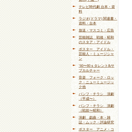
テレビ時代劇 台本・資
料
ラジオ(ドラマ) 関連書・
資料・台本
放送・マスコミ・広告
芸能雑誌 戦後・昭和
のスタア・アイドル
ポスター アイドル・
芸能人・ミュージシャ
ン
‘60〜80ｓタレント&サ
ブカルチャー
音楽 フォーク・ロッ
ク・ニューミュージッ
ク他
パンフ・チラシ 演劇
（平成〜）
パンフ・チラシ 演劇
（戦前〜昭和）
演劇 戯曲・本・雑
誌・ムック・評論研究
ポスター アニメ・コ