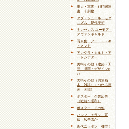
軍人・軍隊・戦時関連
書・印刷物
ダダ・シュール・モダ
ニズム・現代美術
ナンセンス ユーモア
アヴァンギャルド
写真集 アート・ドキ
ュメント
アングラ・カルト・ア
ートシアター
美術その他（建築・工
芸・版画・デザインet
c）
美術その他（肉筆画
本・雑誌にまつわる原
画・画稿）
ポスター 企業広告
（戦前〜昭和）
ポスター その他
パンフ・チラシ 宣
伝・広告ほか
近代ニッポン 都市く