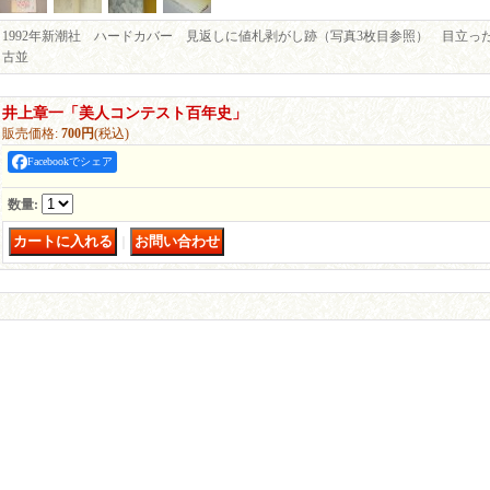
1992年新潮社 ハードカバー 見返しに値札剥がし跡（写真3枚目参照） 目立っ
古並
井上章一「美人コンテスト百年史」
販売価格
:
700円
(税込)
Facebookでシェア
数量
:
｜