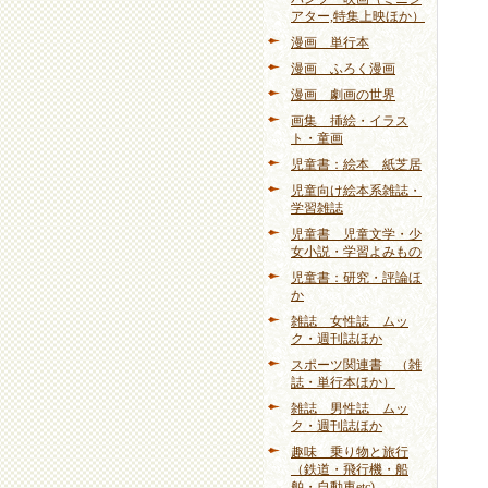
アター,特集上映ほか）
漫画 単行本
漫画 ふろく漫画
漫画 劇画の世界
画集 挿絵・イラス
ト・童画
児童書：絵本 紙芝居
児童向け絵本系雑誌・
学習雑誌
児童書 児童文学・少
女小説・学習よみもの
児童書：研究・評論ほ
か
雑誌 女性誌 ムッ
ク・週刊誌ほか
スポーツ関連書 （雑
誌・単行本ほか）
雑誌 男性誌 ムッ
ク・週刊誌ほか
趣味 乗り物と旅行
（鉄道・飛行機・船
舶・自動車etc)