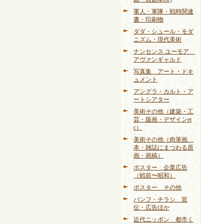
軍人・軍隊・戦時関連
書・印刷物
ダダ・シュール・モダ
ニズム・現代美術
ナンセンス ユーモア
アヴァンギャルド
写真集 アート・ドキ
ュメント
アングラ・カルト・ア
ートシアター
美術その他（建築・工
芸・版画・デザインet
c）
美術その他（肉筆画
本・雑誌にまつわる原
画・画稿）
ポスター 企業広告
（戦前〜昭和）
ポスター その他
パンフ・チラシ 宣
伝・広告ほか
近代ニッポン 都市く