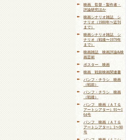
映画 監督・製作者・
評論研究ほか
映画シナリオ雑誌 シ
ナリオ（1980年〜近刊
まで）
映画シナリオ雑誌 シ
ナリオ（戦後〜1979年
まで）
映画雑誌 映画評論&映
画芸術
ポスター 映画
映画 戦前映画関連書
パンフ・チラシ 映画
（戦前）
パンフ・チラシ 映画
（戦後）
パンフ 映画（ＡＴＧ
アートシアター）91〜1
64号
パンフ 映画（ＡＴＧ
アートシアター）1〜90
号
パンフ 映画（ミニシ