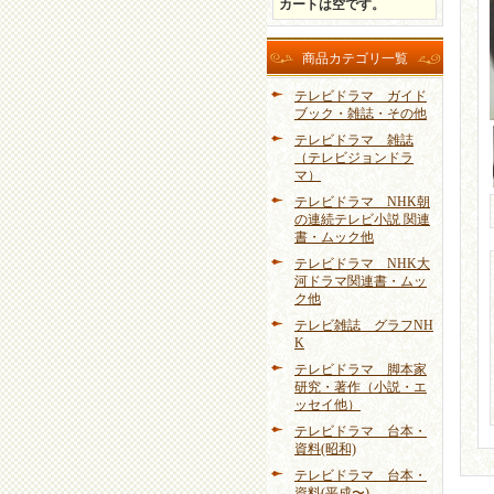
カートは空です。
商品カテゴリ一覧
テレビドラマ ガイド
ブック・雑誌・その他
テレビドラマ 雑誌
（テレビジョンドラ
マ）
テレビドラマ NHK朝
の連続テレビ小説 関連
書・ムック他
テレビドラマ NHK大
河ドラマ関連書・ムッ
ク他
テレビ雑誌 グラフNH
K
テレビドラマ 脚本家
研究・著作（小説・エ
ッセイ他）
テレビドラマ 台本・
資料(昭和)
テレビドラマ 台本・
資料(平成〜)