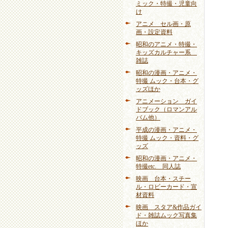
ミック・特撮・児童向
け
アニメ セル画・原
画・設定資料
昭和のアニメ・特撮・
キッズカルチャー系
雑誌
昭和の漫画・アニメ・
特撮 ムック・台本・グ
ッズほか
アニメーション ガイ
ドブック（ロマンアル
バム他）
平成の漫画・アニメ・
特撮 ムック・資料・グ
ッズ
昭和の漫画・アニメ・
特撮etc. 同人誌
映画 台本・スチー
ル・ロビーカード・宣
材資料
映画 スタア&作品ガイ
ド・雑誌ムック写真集
ほか