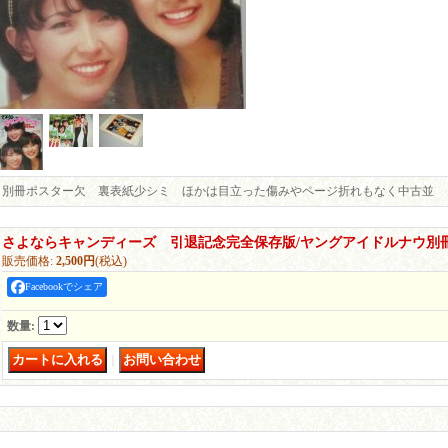
別冊ポスター欠 裏表紙少シミ ほかは目立った傷みやページ折れもなく中古並
さよならキャンディーズ 引退記念完全保存版/ヤングアイドルナウ別
販売価格
:
2,500円
(税込)
Facebookでシェア
数量
:
｜