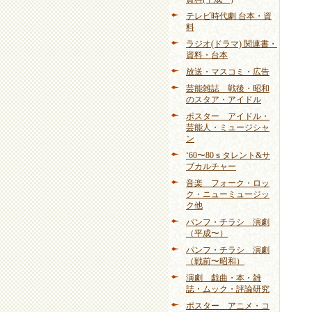
テレビ時代劇 台本・資
料
ラジオ(ドラマ) 関連書・
資料・台本
放送・マスコミ・広告
芸能雑誌 戦後・昭和
のスタア・アイドル
ポスター アイドル・
芸能人・ミュージシャ
ン
‘60〜80ｓタレント&サ
ブカルチャー
音楽 フォーク・ロッ
ク・ニューミュージッ
ク他
パンフ・チラシ 演劇
（平成〜）
パンフ・チラシ 演劇
（戦前〜昭和）
演劇 戯曲・本・雑
誌・ムック・評論研究
ポスター アニメ・コ