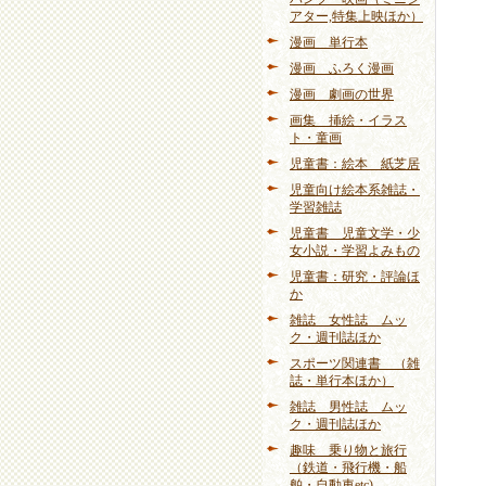
アター,特集上映ほか）
漫画 単行本
漫画 ふろく漫画
漫画 劇画の世界
画集 挿絵・イラス
ト・童画
児童書：絵本 紙芝居
児童向け絵本系雑誌・
学習雑誌
児童書 児童文学・少
女小説・学習よみもの
児童書：研究・評論ほ
か
雑誌 女性誌 ムッ
ク・週刊誌ほか
スポーツ関連書 （雑
誌・単行本ほか）
雑誌 男性誌 ムッ
ク・週刊誌ほか
趣味 乗り物と旅行
（鉄道・飛行機・船
舶・自動車etc)