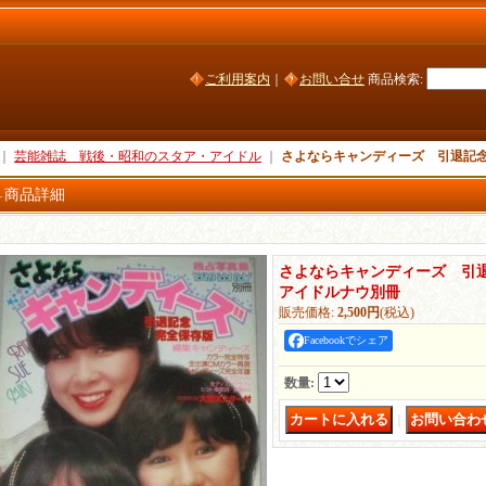
ご利用案内
｜
お問い合せ
商品検索
:
｜
芸能雑誌 戦後・昭和のスタア・アイドル
｜
さよならキャンディーズ 引退記念
商品詳細
さよならキャンディーズ 引退
アイドルナウ別冊
販売価格
:
2,500円
(税込)
Facebookでシェア
数量
:
｜