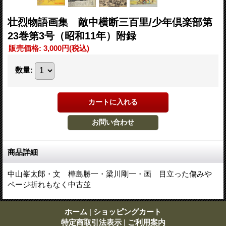
壮烈物語画集 敵中横断三百里/少年倶楽部第
23巻第3号（昭和11年）附録
販売価格
:
3,000円
(税込)
数量
:
商品詳細
中山峯太郎・文 樺島勝一・梁川剛一・画 目立った傷みや
ページ折れもなく中古並
ホーム
|
ショッピングカート
特定商取引法表示
|
ご利用案内