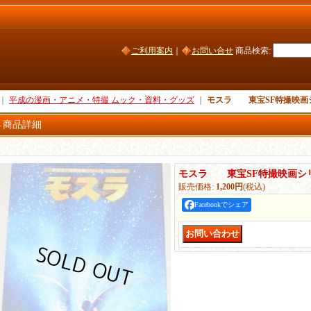
ご利用案内
｜
お問い合せ
商品検索
:
｜
平成の漫画・アニメ・特撮 ムック・資料・グッズ
｜
モスラ 東宝SF特撮映画シリ
商品詳細
モスラ 東宝SF特撮映画シリーズ
販売価格
:
1,200円
(税込)
Facebookでシェア