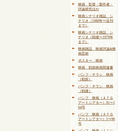
映画 監督・製作者・
評論研究ほか
映画シナリオ雑誌 シ
ナリオ（1980年〜近刊
まで）
映画シナリオ雑誌 シ
ナリオ（戦後〜1979年
まで）
映画雑誌 映画評論&映
画芸術
ポスター 映画
映画 戦前映画関連書
パンフ・チラシ 映画
（戦前）
パンフ・チラシ 映画
（戦後）
パンフ 映画（ＡＴＧ
アートシアター）91〜1
64号
パンフ 映画（ＡＴＧ
アートシアター）1〜90
号
パンフ 映画（ミニシ