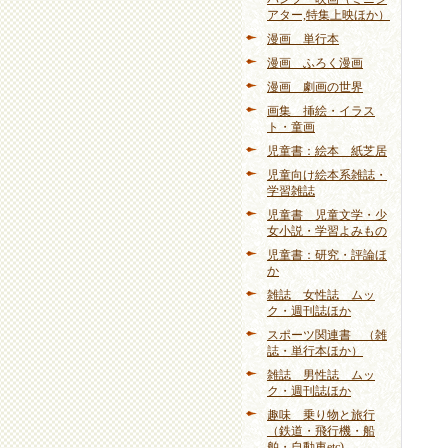
アター,特集上映ほか）
漫画 単行本
漫画 ふろく漫画
漫画 劇画の世界
画集 挿絵・イラス
ト・童画
児童書：絵本 紙芝居
児童向け絵本系雑誌・
学習雑誌
児童書 児童文学・少
女小説・学習よみもの
児童書：研究・評論ほ
か
雑誌 女性誌 ムッ
ク・週刊誌ほか
スポーツ関連書 （雑
誌・単行本ほか）
雑誌 男性誌 ムッ
ク・週刊誌ほか
趣味 乗り物と旅行
（鉄道・飛行機・船
舶・自動車etc)