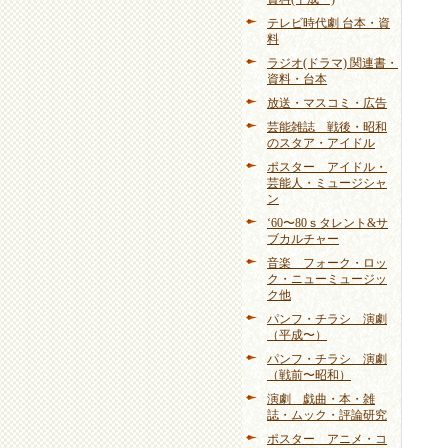
テレビ時代劇 台本・資
料
ラジオ(ドラマ) 関連書・
資料・台本
放送・マスコミ・広告
芸能雑誌 戦後・昭和
のスタア・アイドル
ポスター アイドル・
芸能人・ミュージシャ
ン
‘60〜80ｓタレント&サ
ブカルチャー
音楽 フォーク・ロッ
ク・ニューミュージッ
ク他
パンフ・チラシ 演劇
（平成〜）
パンフ・チラシ 演劇
（戦前〜昭和）
演劇 戯曲・本・雑
誌・ムック・評論研究
ポスター アニメ・コ