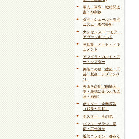
軍人・軍隊・戦時関連
書・印刷物
ダダ・シュール・モダ
ニズム・現代美術
ナンセンス ユーモア
アヴァンギャルド
写真集 アート・ドキ
ュメント
アングラ・カルト・ア
ートシアター
美術その他（建築・工
芸・版画・デザインet
c）
美術その他（肉筆画
本・雑誌にまつわる原
画・画稿）
ポスター 企業広告
（戦前〜昭和）
ポスター その他
パンフ・チラシ 宣
伝・広告ほか
近代ニッポン 都市く