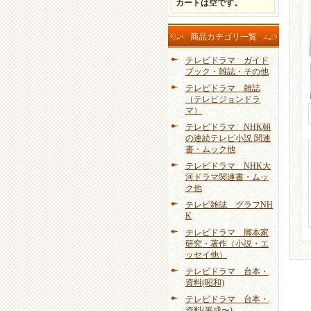
カートは空です。
商品カテゴリ一覧
テレビドラマ ガイド
ブック・雑誌・その他
テレビドラマ 雑誌
（テレビジョンドラ
マ）
テレビドラマ NHK朝
の連続テレビ小説 関連
書・ムック他
テレビドラマ NHK大
河ドラマ関連書・ムッ
ク他
テレビ雑誌 グラフNH
K
テレビドラマ 脚本家
研究・著作（小説・エ
ッセイ他）
テレビドラマ 台本・
資料(昭和)
テレビドラマ 台本・
資料(平成〜)