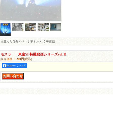
目立った傷みやページ折れもなく中古並
モスラ 東宝SF特撮映画シリーズvol.11
販売価格
:
1,200円
(税込)
Facebookでシェア