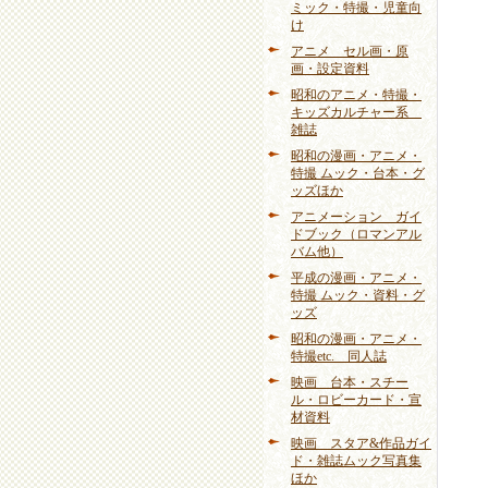
ミック・特撮・児童向
け
アニメ セル画・原
画・設定資料
昭和のアニメ・特撮・
キッズカルチャー系
雑誌
昭和の漫画・アニメ・
特撮 ムック・台本・グ
ッズほか
アニメーション ガイ
ドブック（ロマンアル
バム他）
平成の漫画・アニメ・
特撮 ムック・資料・グ
ッズ
昭和の漫画・アニメ・
特撮etc. 同人誌
映画 台本・スチー
ル・ロビーカード・宣
材資料
映画 スタア&作品ガイ
ド・雑誌ムック写真集
ほか