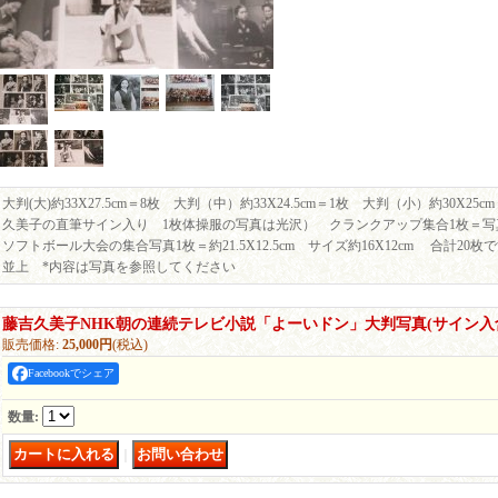
大判(大)約33X27.5cm＝8枚 大判（中）約33X24.5cm＝1枚 大判（小）約30X2
久美子の直筆サイン入り 1枚体操服の写真は光沢） クランクアップ集合1枚＝写真約
ソフトボール大会の集合写真1枚＝約21.5X12.5cm サイズ約16X12cm 合計2
並上 *内容は写真を参照してください
藤吉久美子NHK朝の連続テレビ小説「よーいドン」大判写真(サイン入
販売価格
:
25,000円
(税込)
Facebookでシェア
数量
:
｜