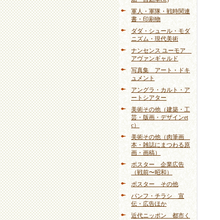
軍人・軍隊・戦時関連
書・印刷物
ダダ・シュール・モダ
ニズム・現代美術
ナンセンス ユーモア
アヴァンギャルド
写真集 アート・ドキ
ュメント
アングラ・カルト・ア
ートシアター
美術その他（建築・工
芸・版画・デザインet
c）
美術その他（肉筆画
本・雑誌にまつわる原
画・画稿）
ポスター 企業広告
（戦前〜昭和）
ポスター その他
パンフ・チラシ 宣
伝・広告ほか
近代ニッポン 都市く