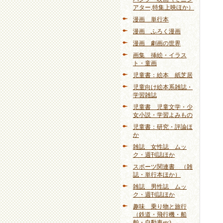
アター,特集上映ほか）
漫画 単行本
漫画 ふろく漫画
漫画 劇画の世界
画集 挿絵・イラス
ト・童画
児童書：絵本 紙芝居
児童向け絵本系雑誌・
学習雑誌
児童書 児童文学・少
女小説・学習よみもの
児童書：研究・評論ほ
か
雑誌 女性誌 ムッ
ク・週刊誌ほか
スポーツ関連書 （雑
誌・単行本ほか）
雑誌 男性誌 ムッ
ク・週刊誌ほか
趣味 乗り物と旅行
（鉄道・飛行機・船
舶・自動車etc)