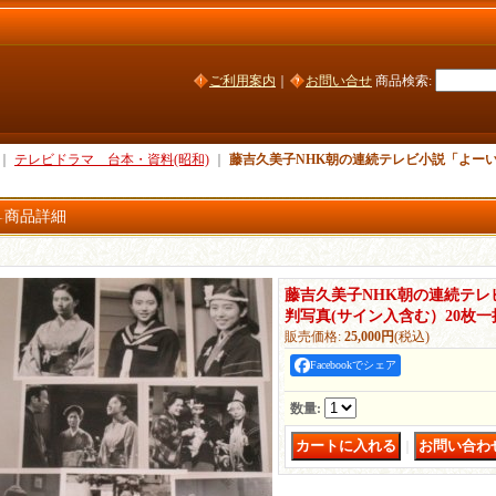
ご利用案内
｜
お問い合せ
商品検索
:
｜
テレビドラマ 台本・資料(昭和)
｜
藤吉久美子NHK朝の連続テレビ小説「よーい
商品詳細
藤吉久美子NHK朝の連続テレ
判写真(サイン入含む）20枚一
販売価格
:
25,000円
(税込)
Facebookでシェア
数量
:
｜