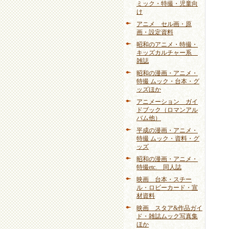
ミック・特撮・児童向
け
アニメ セル画・原
画・設定資料
昭和のアニメ・特撮・
キッズカルチャー系
雑誌
昭和の漫画・アニメ・
特撮 ムック・台本・グ
ッズほか
アニメーション ガイ
ドブック（ロマンアル
バム他）
平成の漫画・アニメ・
特撮 ムック・資料・グ
ッズ
昭和の漫画・アニメ・
特撮etc. 同人誌
映画 台本・スチー
ル・ロビーカード・宣
材資料
映画 スタア&作品ガイ
ド・雑誌ムック写真集
ほか