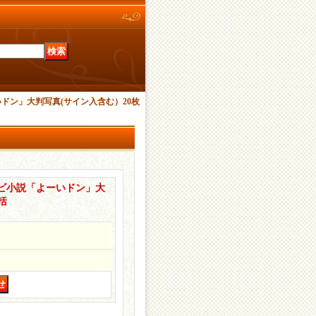
ドン」大判写真(サイン入含む）20枚
ビ小説「よーいドン」大
括