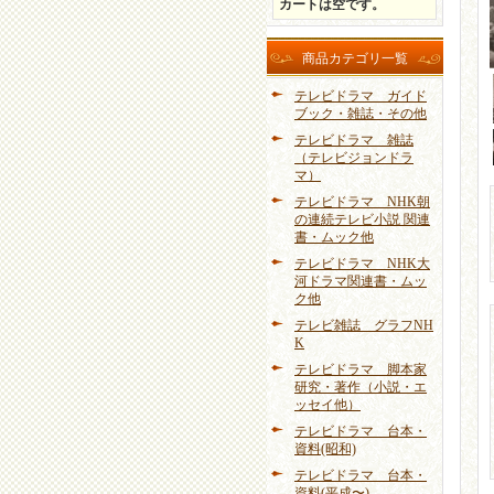
カートは空です。
商品カテゴリ一覧
テレビドラマ ガイド
ブック・雑誌・その他
テレビドラマ 雑誌
（テレビジョンドラ
マ）
テレビドラマ NHK朝
の連続テレビ小説 関連
書・ムック他
テレビドラマ NHK大
河ドラマ関連書・ムッ
ク他
テレビ雑誌 グラフNH
K
テレビドラマ 脚本家
研究・著作（小説・エ
ッセイ他）
テレビドラマ 台本・
資料(昭和)
テレビドラマ 台本・
資料(平成〜)