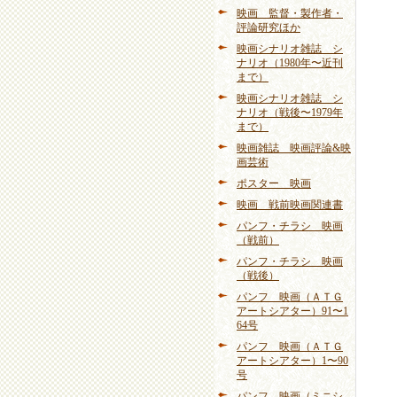
映画 監督・製作者・
評論研究ほか
映画シナリオ雑誌 シ
ナリオ（1980年〜近刊
まで）
映画シナリオ雑誌 シ
ナリオ（戦後〜1979年
まで）
映画雑誌 映画評論&映
画芸術
ポスター 映画
映画 戦前映画関連書
パンフ・チラシ 映画
（戦前）
パンフ・チラシ 映画
（戦後）
パンフ 映画（ＡＴＧ
アートシアター）91〜1
64号
パンフ 映画（ＡＴＧ
アートシアター）1〜90
号
パンフ 映画（ミニシ