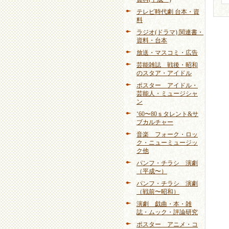
テレビ時代劇 台本・資
料
ラジオ(ドラマ) 関連書・
資料・台本
放送・マスコミ・広告
芸能雑誌 戦後・昭和
のスタア・アイドル
ポスター アイドル・
芸能人・ミュージシャ
ン
‘60〜80ｓタレント&サ
ブカルチャー
音楽 フォーク・ロッ
ク・ニューミュージッ
ク他
パンフ・チラシ 演劇
（平成〜）
パンフ・チラシ 演劇
（戦前〜昭和）
演劇 戯曲・本・雑
誌・ムック・評論研究
ポスター アニメ・コ