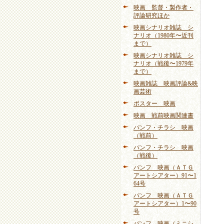
映画 監督・製作者・
評論研究ほか
映画シナリオ雑誌 シ
ナリオ（1980年〜近刊
まで）
映画シナリオ雑誌 シ
ナリオ（戦後〜1979年
まで）
映画雑誌 映画評論&映
画芸術
ポスター 映画
映画 戦前映画関連書
パンフ・チラシ 映画
（戦前）
パンフ・チラシ 映画
（戦後）
パンフ 映画（ＡＴＧ
アートシアター）91〜1
64号
パンフ 映画（ＡＴＧ
アートシアター）1〜90
号
パンフ 映画（ミニシ