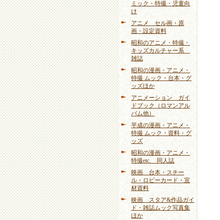
ミック・特撮・児童向
け
アニメ セル画・原
画・設定資料
昭和のアニメ・特撮・
キッズカルチャー系
雑誌
昭和の漫画・アニメ・
特撮 ムック・台本・グ
ッズほか
アニメーション ガイ
ドブック（ロマンアル
バム他）
平成の漫画・アニメ・
特撮 ムック・資料・グ
ッズ
昭和の漫画・アニメ・
特撮etc. 同人誌
映画 台本・スチー
ル・ロビーカード・宣
材資料
映画 スタア&作品ガイ
ド・雑誌ムック写真集
ほか