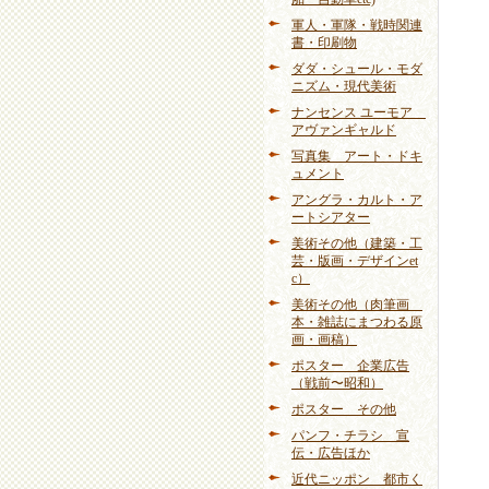
軍人・軍隊・戦時関連
書・印刷物
ダダ・シュール・モダ
ニズム・現代美術
ナンセンス ユーモア
アヴァンギャルド
写真集 アート・ドキ
ュメント
アングラ・カルト・ア
ートシアター
美術その他（建築・工
芸・版画・デザインet
c）
美術その他（肉筆画
本・雑誌にまつわる原
画・画稿）
ポスター 企業広告
（戦前〜昭和）
ポスター その他
パンフ・チラシ 宣
伝・広告ほか
近代ニッポン 都市く