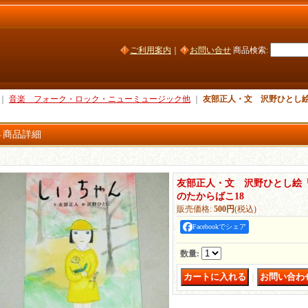
ご利用案内
｜
お問い合せ
商品検索
:
｜
音楽 フォーク・ロック・ニューミュージック他
｜
友部正人・文 沢野ひとし
商品詳細
友部正人・文 沢野ひとし絵
のたからばこ18
販売価格
:
500円
(税込)
Facebookでシェア
数量
:
｜