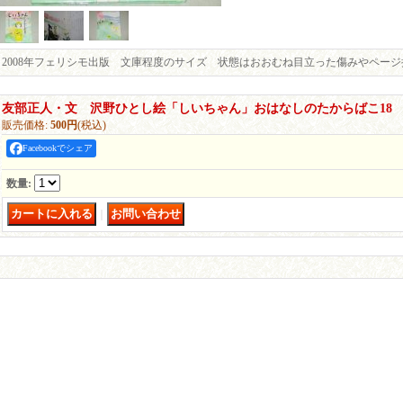
2008年フェリシモ出版 文庫程度のサイズ 状態はおおむね目立った傷みやペー
友部正人・文 沢野ひとし絵「しいちゃん」おはなしのたからばこ18
販売価格
:
500円
(税込)
Facebookでシェア
数量
:
｜