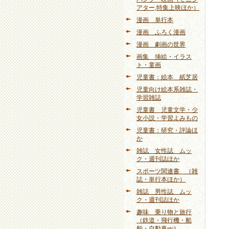
アター,特集上映ほか）
漫画 単行本
漫画 ふろく漫画
漫画 劇画の世界
画集 挿絵・イラス
ト・童画
児童書：絵本 紙芝居
児童向け絵本系雑誌・
学習雑誌
児童書 児童文学・少
女小説・学習よみもの
児童書：研究・評論ほ
か
雑誌 女性誌 ムッ
ク・週刊誌ほか
スポーツ関連書 （雑
誌・単行本ほか）
雑誌 男性誌 ムッ
ク・週刊誌ほか
趣味 乗り物と旅行
（鉄道・飛行機・船
舶・自動車etc)