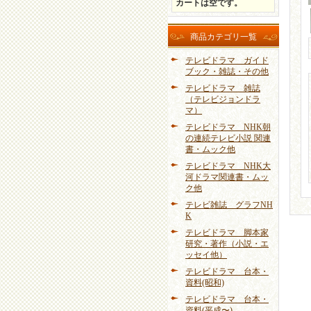
カートは空です。
商品カテゴリ一覧
テレビドラマ ガイド
ブック・雑誌・その他
テレビドラマ 雑誌
（テレビジョンドラ
マ）
テレビドラマ NHK朝
の連続テレビ小説 関連
書・ムック他
テレビドラマ NHK大
河ドラマ関連書・ムッ
ク他
テレビ雑誌 グラフNH
K
テレビドラマ 脚本家
研究・著作（小説・エ
ッセイ他）
テレビドラマ 台本・
資料(昭和)
テレビドラマ 台本・
資料(平成〜)