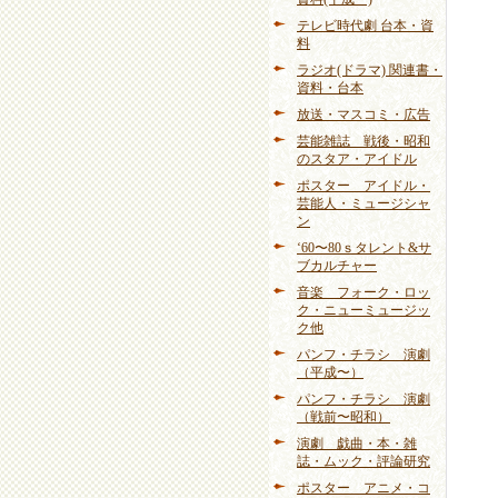
テレビ時代劇 台本・資
料
ラジオ(ドラマ) 関連書・
資料・台本
放送・マスコミ・広告
芸能雑誌 戦後・昭和
のスタア・アイドル
ポスター アイドル・
芸能人・ミュージシャ
ン
‘60〜80ｓタレント&サ
ブカルチャー
音楽 フォーク・ロッ
ク・ニューミュージッ
ク他
パンフ・チラシ 演劇
（平成〜）
パンフ・チラシ 演劇
（戦前〜昭和）
演劇 戯曲・本・雑
誌・ムック・評論研究
ポスター アニメ・コ