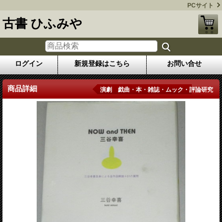
PCサイト
古書 ひふみや
ログイン
新規登録はこちら
お問い合せ
商品詳細
演劇 戯曲・本・雑誌・ムック・評論研究