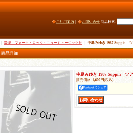
ご利用案内
｜
お問い合せ
商品検索
:
｜
音楽 フォーク・ロック・ニューミュージック他
｜
中島みゆき 1987 Suppi
商品詳細
中島みゆき 1987 Suppin
販売価格
:
1,600円
(税込)
Facebookでシェア