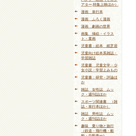
アター,特集上映ほか）
漫画 単行本
漫画 ふろく漫画
漫画 劇画の世界
画集 挿絵・イラス
ト・童画
児童書：絵本 紙芝居
児童向け絵本系雑誌・
学習雑誌
児童書 児童文学・少
女小説・学習よみもの
児童書：研究・評論ほ
か
雑誌 女性誌 ムッ
ク・週刊誌ほか
スポーツ関連書 （雑
誌・単行本ほか）
雑誌 男性誌 ムッ
ク・週刊誌ほか
趣味 乗り物と旅行
（鉄道・飛行機・船
舶・自動車etc)