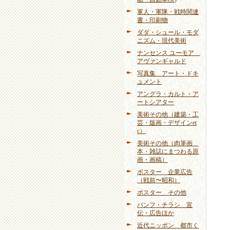
軍人・軍隊・戦時関連
書・印刷物
ダダ・シュール・モダ
ニズム・現代美術
ナンセンス ユーモア
アヴァンギャルド
写真集 アート・ドキ
ュメント
アングラ・カルト・ア
ートシアター
美術その他（建築・工
芸・版画・デザインet
c）
美術その他（肉筆画
本・雑誌にまつわる原
画・画稿）
ポスター 企業広告
（戦前〜昭和）
ポスター その他
パンフ・チラシ 宣
伝・広告ほか
近代ニッポン 都市く