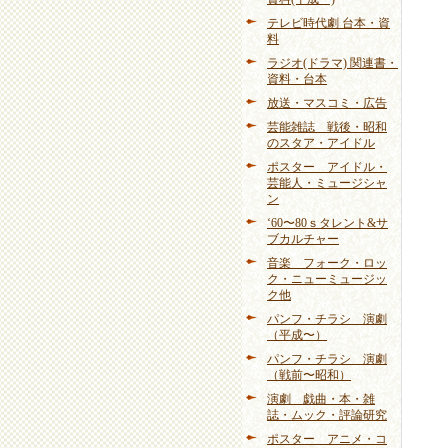
テレビ時代劇 台本・資
料
ラジオ(ドラマ) 関連書・
資料・台本
放送・マスコミ・広告
芸能雑誌 戦後・昭和
のスタア・アイドル
ポスター アイドル・
芸能人・ミュージシャ
ン
‘60〜80ｓタレント&サ
ブカルチャー
音楽 フォーク・ロッ
ク・ニューミュージッ
ク他
パンフ・チラシ 演劇
（平成〜）
パンフ・チラシ 演劇
（戦前〜昭和）
演劇 戯曲・本・雑
誌・ムック・評論研究
ポスター アニメ・コ