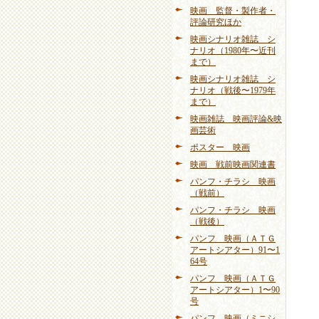
映画 監督・製作者・
評論研究ほか
映画シナリオ雑誌 シ
ナリオ（1980年〜近刊
まで）
映画シナリオ雑誌 シ
ナリオ（戦後〜1979年
まで）
映画雑誌 映画評論&映
画芸術
ポスター 映画
映画 戦前映画関連書
パンフ・チラシ 映画
（戦前）
パンフ・チラシ 映画
（戦後）
パンフ 映画（ＡＴＧ
アートシアター）91〜1
64号
パンフ 映画（ＡＴＧ
アートシアター）1〜90
号
パンフ 映画（ミニシ