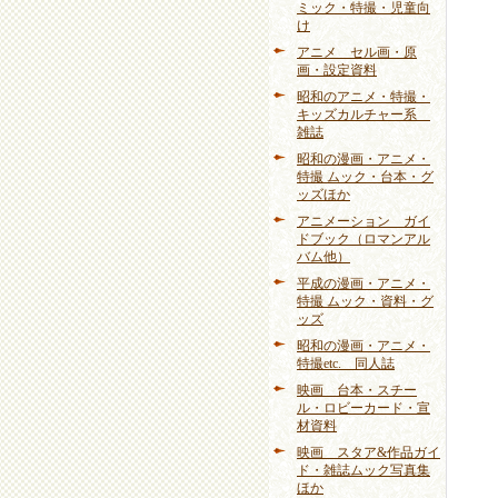
ミック・特撮・児童向
け
アニメ セル画・原
画・設定資料
昭和のアニメ・特撮・
キッズカルチャー系
雑誌
昭和の漫画・アニメ・
特撮 ムック・台本・グ
ッズほか
アニメーション ガイ
ドブック（ロマンアル
バム他）
平成の漫画・アニメ・
特撮 ムック・資料・グ
ッズ
昭和の漫画・アニメ・
特撮etc. 同人誌
映画 台本・スチー
ル・ロビーカード・宣
材資料
映画 スタア&作品ガイ
ド・雑誌ムック写真集
ほか