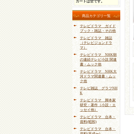
カートは空です。
商品カテゴリ一覧
テレビドラマ ガイド
ブック・雑誌・その他
テレビドラマ 雑誌
（テレビジョンドラ
マ）
テレビドラマ NHK朝
の連続テレビ小説 関連
書・ムック他
テレビドラマ NHK大
河ドラマ関連書・ムッ
ク他
テレビ雑誌 グラフNH
K
テレビドラマ 脚本家
研究・著作（小説・エ
ッセイ他）
テレビドラマ 台本・
資料(昭和)
テレビドラマ 台本・
資料(平成〜)