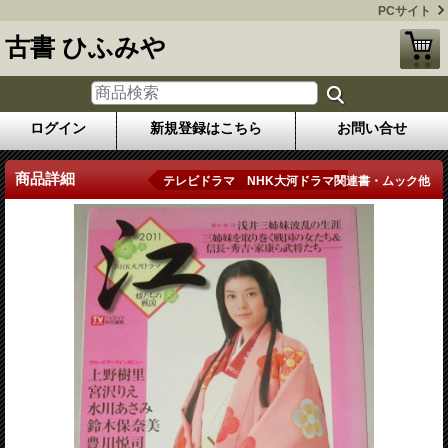
PCサイト
古書 ひふみや
ログイン
新規登録はこちら
お問い合せ
商品詳細
テレビドラマ NHK大河ドラマ関連書・ムック他