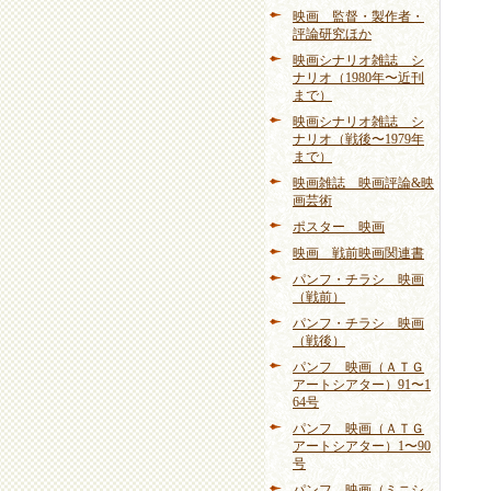
映画 監督・製作者・
評論研究ほか
映画シナリオ雑誌 シ
ナリオ（1980年〜近刊
まで）
映画シナリオ雑誌 シ
ナリオ（戦後〜1979年
まで）
映画雑誌 映画評論&映
画芸術
ポスター 映画
映画 戦前映画関連書
パンフ・チラシ 映画
（戦前）
パンフ・チラシ 映画
（戦後）
パンフ 映画（ＡＴＧ
アートシアター）91〜1
64号
パンフ 映画（ＡＴＧ
アートシアター）1〜90
号
パンフ 映画（ミニシ