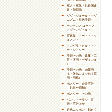
軍人・軍隊・戦時関連
書・印刷物
ダダ・シュール・モダ
ニズム・現代美術
ナンセンス ユーモア
アヴァンギャルド
写真集 アート・ドキ
ュメント
アングラ・カルト・ア
ートシアター
美術その他（建築・工
芸・版画・デザインet
c）
美術その他（肉筆画
本・雑誌にまつわる原
画・画稿）
ポスター 企業広告
（戦前〜昭和）
ポスター その他
パンフ・チラシ 宣
伝・広告ほか
近代ニッポン 都市く