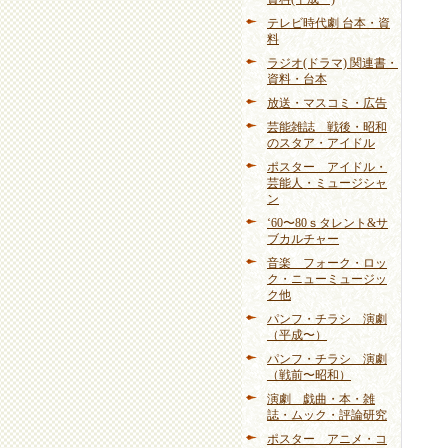
テレビ時代劇 台本・資
料
ラジオ(ドラマ) 関連書・
資料・台本
放送・マスコミ・広告
芸能雑誌 戦後・昭和
のスタア・アイドル
ポスター アイドル・
芸能人・ミュージシャ
ン
‘60〜80ｓタレント&サ
ブカルチャー
音楽 フォーク・ロッ
ク・ニューミュージッ
ク他
パンフ・チラシ 演劇
（平成〜）
パンフ・チラシ 演劇
（戦前〜昭和）
演劇 戯曲・本・雑
誌・ムック・評論研究
ポスター アニメ・コ