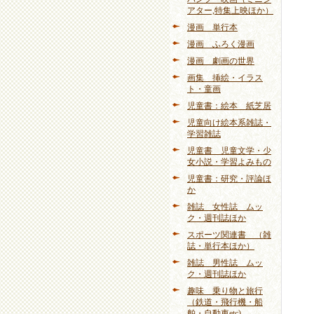
アター,特集上映ほか）
漫画 単行本
漫画 ふろく漫画
漫画 劇画の世界
画集 挿絵・イラス
ト・童画
児童書：絵本 紙芝居
児童向け絵本系雑誌・
学習雑誌
児童書 児童文学・少
女小説・学習よみもの
児童書：研究・評論ほ
か
雑誌 女性誌 ムッ
ク・週刊誌ほか
スポーツ関連書 （雑
誌・単行本ほか）
雑誌 男性誌 ムッ
ク・週刊誌ほか
趣味 乗り物と旅行
（鉄道・飛行機・船
舶・自動車etc)