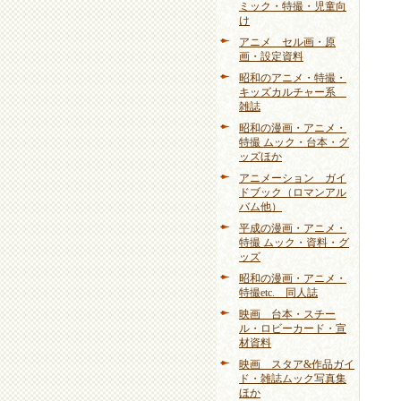
ミック・特撮・児童向
け
アニメ セル画・原
画・設定資料
昭和のアニメ・特撮・
キッズカルチャー系
雑誌
昭和の漫画・アニメ・
特撮 ムック・台本・グ
ッズほか
アニメーション ガイ
ドブック（ロマンアル
バム他）
平成の漫画・アニメ・
特撮 ムック・資料・グ
ッズ
昭和の漫画・アニメ・
特撮etc. 同人誌
映画 台本・スチー
ル・ロビーカード・宣
材資料
映画 スタア&作品ガイ
ド・雑誌ムック写真集
ほか