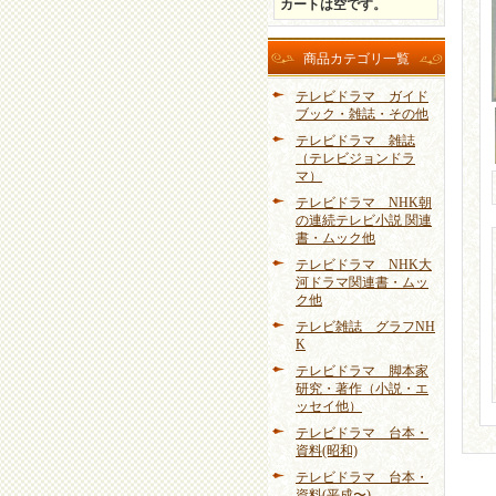
カートは空です。
商品カテゴリ一覧
テレビドラマ ガイド
ブック・雑誌・その他
テレビドラマ 雑誌
（テレビジョンドラ
マ）
テレビドラマ NHK朝
の連続テレビ小説 関連
書・ムック他
テレビドラマ NHK大
河ドラマ関連書・ムッ
ク他
テレビ雑誌 グラフNH
K
テレビドラマ 脚本家
研究・著作（小説・エ
ッセイ他）
テレビドラマ 台本・
資料(昭和)
テレビドラマ 台本・
資料(平成〜)