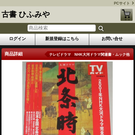
PCサイト
古書 ひふみや
ログイン
新規登録はこちら
お問い合せ
商品詳細
テレビドラマ NHK大河ドラマ関連書・ムック他