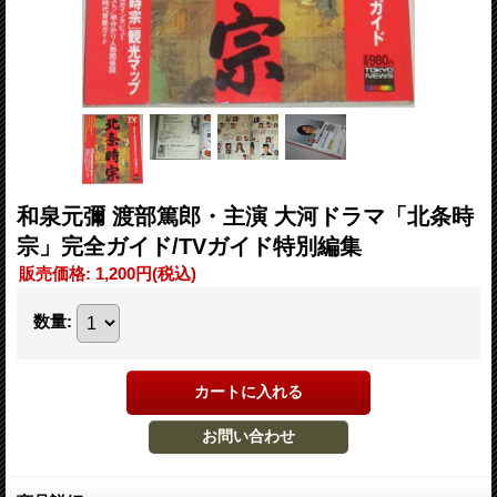
和泉元彌 渡部篤郎・主演 大河ドラマ「北条時
宗」完全ガイド/TVガイド特別編集
販売価格
:
1,200円
(税込)
数量
: