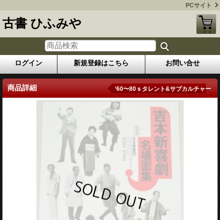
PCサイト
古書 ひふみや
ログイン
新規登録はこちら
お問い合せ
商品詳細
‘60〜80ｓタレント&サブカルチャー