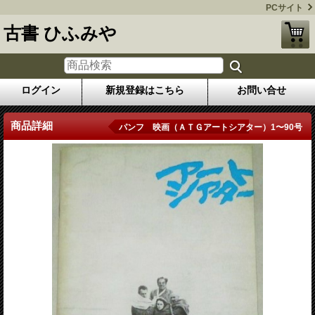
PCサイト
古書 ひふみや
ログイン
新規登録はこちら
お問い合せ
商品詳細
パンフ 映画（ＡＴＧアートシアター）1〜90号