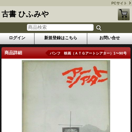
PCサイト
古書 ひふみや
ログイン
新規登録はこちら
お問い合せ
商品詳細
パンフ 映画（ＡＴＧアートシアター）1〜90号