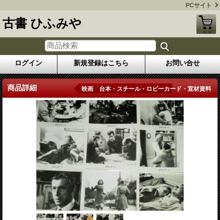
PCサイト
古書 ひふみや
ログイン
新規登録はこちら
お問い合せ
商品詳細
映画 台本・スチール・ロビーカード・宣材資料