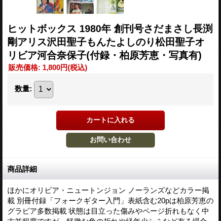
ヒットボックス 1980年 創刊号さだまさし長渕
剛アリス沢田聖子もんたよしのり松田聖子オ
リビア河合奈保子(付録・柏原芳恵・写真有)
販売価格
:
1,800円
(税込)
数量
:
商品詳細
ほかにオリビア・ニュートンジョン ノーランズなどカラー掲
載 別冊付録「フォークギター入門」表紙含む20pは柏原芳恵の
グラビア多数掲載 状態は目立った傷みやページ折れもなく中