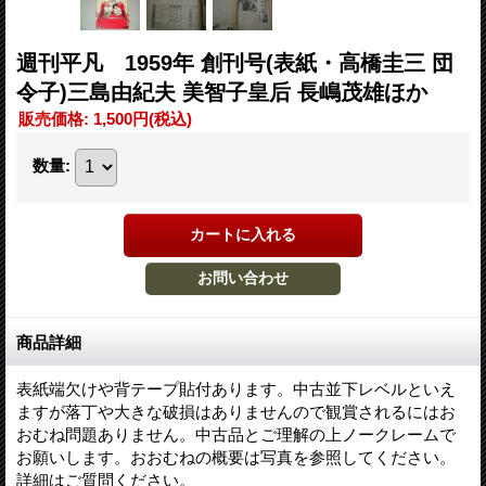
週刊平凡 1959年 創刊号(表紙・高橋圭三 団
令子)三島由紀夫 美智子皇后 長嶋茂雄ほか
販売価格
:
1,500円
(税込)
数量
:
商品詳細
表紙端欠けや背テープ貼付あります。中古並下レベルといえ
ますが落丁や大きな破損はありませんので観賞されるにはお
おむね問題ありません。中古品とご理解の上ノークレームで
お願いします。おおむねの概要は写真を参照してください。
詳細はご質問ください。