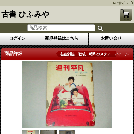
PCサイト
古書 ひふみや
ログイン
新規登録はこちら
お問い合せ
商品詳細
芸能雑誌 戦後・昭和のスタア・アイドル