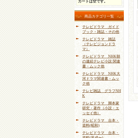
カートは空です。
商品カテゴリ一覧
テレビドラマ ガイド
ブック・雑誌・その他
テレビドラマ 雑誌
（テレビジョンドラ
マ）
テレビドラマ NHK朝
の連続テレビ小説 関連
書・ムック他
テレビドラマ NHK大
河ドラマ関連書・ムッ
ク他
テレビ雑誌 グラフNH
K
テレビドラマ 脚本家
研究・著作（小説・エ
ッセイ他）
テレビドラマ 台本・
資料(昭和)
テレビドラマ 台本・
資料(平成〜)