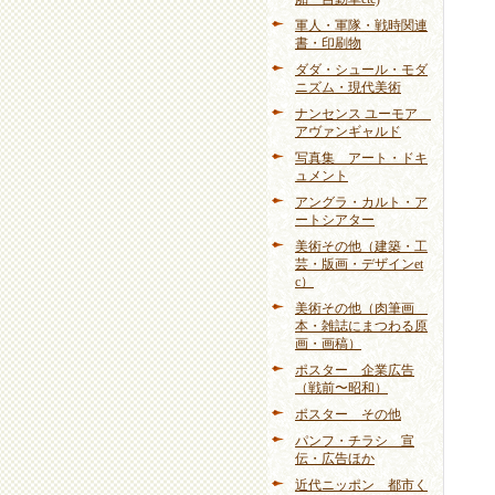
軍人・軍隊・戦時関連
書・印刷物
ダダ・シュール・モダ
ニズム・現代美術
ナンセンス ユーモア
アヴァンギャルド
写真集 アート・ドキ
ュメント
アングラ・カルト・ア
ートシアター
美術その他（建築・工
芸・版画・デザインet
c）
美術その他（肉筆画
本・雑誌にまつわる原
画・画稿）
ポスター 企業広告
（戦前〜昭和）
ポスター その他
パンフ・チラシ 宣
伝・広告ほか
近代ニッポン 都市く