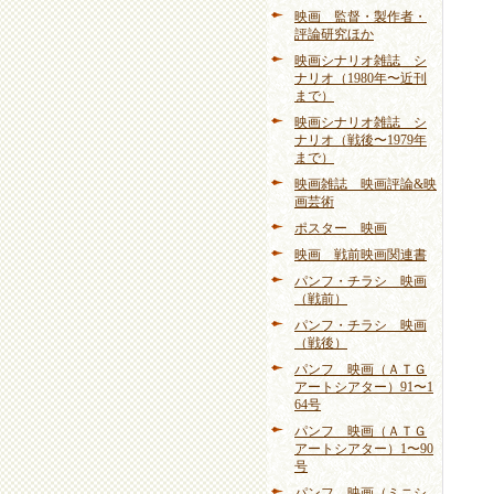
映画 監督・製作者・
評論研究ほか
映画シナリオ雑誌 シ
ナリオ（1980年〜近刊
まで）
映画シナリオ雑誌 シ
ナリオ（戦後〜1979年
まで）
映画雑誌 映画評論&映
画芸術
ポスター 映画
映画 戦前映画関連書
パンフ・チラシ 映画
（戦前）
パンフ・チラシ 映画
（戦後）
パンフ 映画（ＡＴＧ
アートシアター）91〜1
64号
パンフ 映画（ＡＴＧ
アートシアター）1〜90
号
パンフ 映画（ミニシ