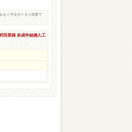
もなく中古少イタミ程度で
代 村田英雄 未成年結婚人工