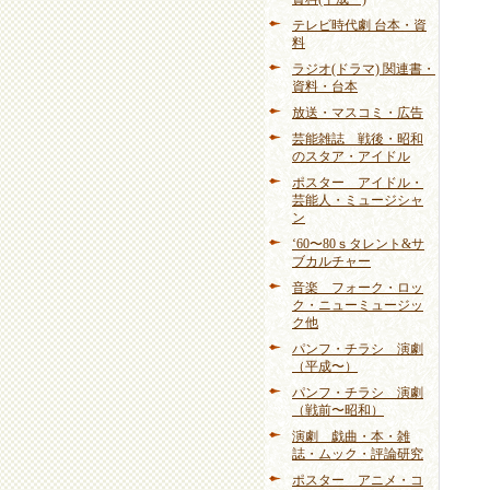
テレビ時代劇 台本・資
料
ラジオ(ドラマ) 関連書・
資料・台本
放送・マスコミ・広告
芸能雑誌 戦後・昭和
のスタア・アイドル
ポスター アイドル・
芸能人・ミュージシャ
ン
‘60〜80ｓタレント&サ
ブカルチャー
音楽 フォーク・ロッ
ク・ニューミュージッ
ク他
パンフ・チラシ 演劇
（平成〜）
パンフ・チラシ 演劇
（戦前〜昭和）
演劇 戯曲・本・雑
誌・ムック・評論研究
ポスター アニメ・コ