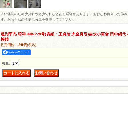
古い雑誌のため少折れや微少切れなどある場合があります。おおむね目立った傷み
す。おおむねの概要は写真を参照してください。
週刊平凡 昭和38年3/28号(表紙・王貞治 大空真弓)吉永小百合 田中絹
授精
販売価格
:
1,200円
(税込)
Facebookでシェア
数量
:
｜