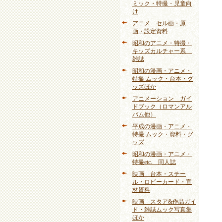
ミック・特撮・児童向
け
アニメ セル画・原
画・設定資料
昭和のアニメ・特撮・
キッズカルチャー系
雑誌
昭和の漫画・アニメ・
特撮 ムック・台本・グ
ッズほか
アニメーション ガイ
ドブック（ロマンアル
バム他）
平成の漫画・アニメ・
特撮 ムック・資料・グ
ッズ
昭和の漫画・アニメ・
特撮etc. 同人誌
映画 台本・スチー
ル・ロビーカード・宣
材資料
映画 スタア&作品ガイ
ド・雑誌ムック写真集
ほか