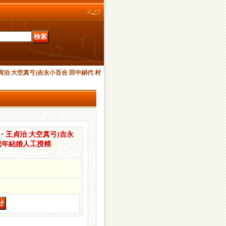
王貞治 大空真弓)吉永小百合 田中絹代 村
紙・王貞治 大空真弓)吉永
成年結婚人工授精