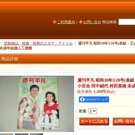
ご利用案内
｜
お問い合せ
商品検索
:
｜
芸能雑誌 戦後・昭和のスタア・アイドル
｜
週刊平凡 昭和38年3/28号(表紙・
 未成年結婚人工授精
商品詳細
週刊平凡 昭和38年3/28号(表
小百合 田中絹代 村田英雄 未
販売価格
:
1,200円
(税込)
Facebookでシェア
数量
:
｜