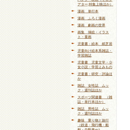
アター,特集上映ほか）
漫画 単行本
漫画 ふろく漫画
漫画 劇画の世界
画集 挿絵・イラス
ト・童画
児童書：絵本 紙芝居
児童向け絵本系雑誌・
学習雑誌
児童書 児童文学・少
女小説・学習よみもの
児童書：研究・評論ほ
か
雑誌 女性誌 ムッ
ク・週刊誌ほか
スポーツ関連書 （雑
誌・単行本ほか）
雑誌 男性誌 ムッ
ク・週刊誌ほか
趣味 乗り物と旅行
（鉄道・飛行機・船
舶・自動車etc)