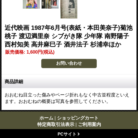
近代映画 1987年6月号(表紙・本田美奈子)菊池
桃子 渡辺満里奈 シブがき隊 少年隊 南野陽子
西村知美 高井麻巳子 酒井法子 杉浦幸ほか
販売価格
:
1,600円
(税込)
商品詳細
おおむね目立った傷みやページ折れもなく中古並程度といえ
ます。おおむねの概要は写真を参照してください。
ホーム
|
ショッピングカート
特定商取引法表示
|
ご利用案内
PCサイト