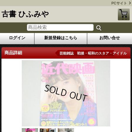
PCサイト
古書 ひふみや
ログイン
新規登録はこちら
お問い合せ
商品詳細
芸能雑誌 戦後・昭和のスタア・アイドル