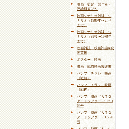
映画 監督・製作者・
評論研究ほか
映画シナリオ雑誌 シ
ナリオ（1980年〜近刊
まで）
映画シナリオ雑誌 シ
ナリオ（戦後〜1979年
まで）
映画雑誌 映画評論&映
画芸術
ポスター 映画
映画 戦前映画関連書
パンフ・チラシ 映画
（戦前）
パンフ・チラシ 映画
（戦後）
パンフ 映画（ＡＴＧ
アートシアター）91〜1
64号
パンフ 映画（ＡＴＧ
アートシアター）1〜90
号
パンフ 映画（ミニシ