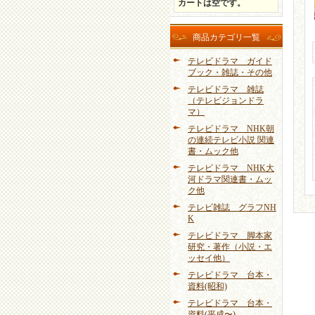
カートは空です。
商品カテゴリ一覧
テレビドラマ ガイド
ブック・雑誌・その他
テレビドラマ 雑誌
（テレビジョンドラ
マ）
テレビドラマ NHK朝
の連続テレビ小説 関連
書・ムック他
テレビドラマ NHK大
河ドラマ関連書・ムッ
ク他
テレビ雑誌 グラフNH
K
テレビドラマ 脚本家
研究・著作（小説・エ
ッセイ他）
テレビドラマ 台本・
資料(昭和)
テレビドラマ 台本・
資料(平成〜)