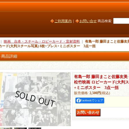
ご利用案内
｜
お問い合せ
商品検索
:
｜
映画 台本・スチール・ロビーカード・宣材資料
｜
有島一郎 藤田まこと佐藤友
カード(大判スチール写真) 8枚+プレス+ミニポスター 3点一括
商品詳細
有島一郎 藤田まこと佐藤友美
松竹映画 ロビーカード(大判ス
+ミニポスター 3点一括
販売価格
:
2,500円
(税込)
Facebookでシェア