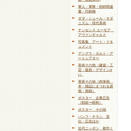
軍人・軍隊・戦時関連
書・印刷物
ダダ・シュール・モダ
ニズム・現代美術
ナンセンス ユーモア
アヴァンギャルド
写真集 アート・ドキ
ュメント
アングラ・カルト・ア
ートシアター
美術その他（建築・工
芸・版画・デザインet
c）
美術その他（肉筆画
本・雑誌にまつわる原
画・画稿）
ポスター 企業広告
（戦前〜昭和）
ポスター その他
パンフ・チラシ 宣
伝・広告ほか
近代ニッポン 都市く