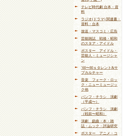
テレビ時代劇 台本・資
料
ラジオ(ドラマ) 関連書・
資料・台本
放送・マスコミ・広告
芸能雑誌 戦後・昭和
のスタア・アイドル
ポスター アイドル・
芸能人・ミュージシャ
ン
‘60〜80ｓタレント&サ
ブカルチャー
音楽 フォーク・ロッ
ク・ニューミュージッ
ク他
パンフ・チラシ 演劇
（平成〜）
パンフ・チラシ 演劇
（戦前〜昭和）
演劇 戯曲・本・雑
誌・ムック・評論研究
ポスター アニメ・コ