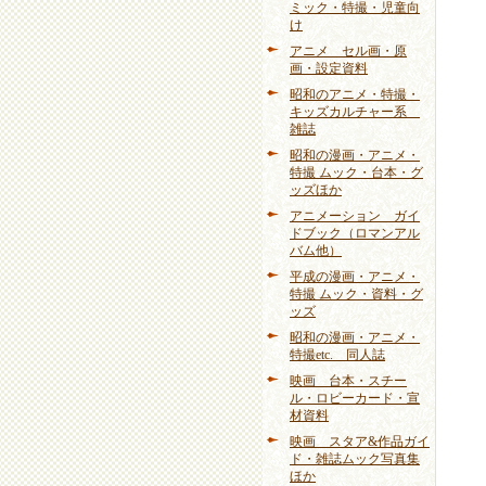
ミック・特撮・児童向
け
アニメ セル画・原
画・設定資料
昭和のアニメ・特撮・
キッズカルチャー系
雑誌
昭和の漫画・アニメ・
特撮 ムック・台本・グ
ッズほか
アニメーション ガイ
ドブック（ロマンアル
バム他）
平成の漫画・アニメ・
特撮 ムック・資料・グ
ッズ
昭和の漫画・アニメ・
特撮etc. 同人誌
映画 台本・スチー
ル・ロビーカード・宣
材資料
映画 スタア&作品ガイ
ド・雑誌ムック写真集
ほか