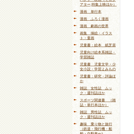
アター,特集上映ほか）
漫画 単行本
漫画 ふろく漫画
漫画 劇画の世界
画集 挿絵・イラス
ト・童画
児童書：絵本 紙芝居
児童向け絵本系雑誌・
学習雑誌
児童書 児童文学・少
女小説・学習よみもの
児童書：研究・評論ほ
か
雑誌 女性誌 ムッ
ク・週刊誌ほか
スポーツ関連書 （雑
誌・単行本ほか）
雑誌 男性誌 ムッ
ク・週刊誌ほか
趣味 乗り物と旅行
（鉄道・飛行機・船
舶・自動車etc)